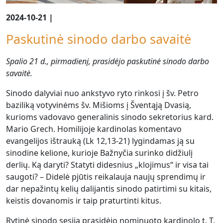
2024-10-21 |
Paskutinė sinodo darbo savaitė
Spalio 21 d., pirmadienį, prasidėjo paskutinė sinodo darbo
savaitė.
Sinodo dalyviai nuo ankstyvo ryto rinkosi į šv. Petro
baziliką votyvinėms šv. Mišioms į Šventąją Dvasią,
kurioms vadovavo generalinis sinodo sekretorius kard.
Mario Grech. Homilijoje kardinolas komentavo
evangelijos ištrauką (Lk 12,13-21) lygindamas ją su
sinodine kelione, kurioje Bažnyčia surinko didžiulį
derlių. Ką daryti? Statyti didesnius „klojimus“ ir visa tai
saugoti? – Didelė pjūtis reikalauja naujų sprendimų ir
dar nepažintų kelių dalijantis sinodo patirtimi su kitais,
keistis dovanomis ir taip praturtinti kitus.
Rytinė sinodo sesija prasidėjo nominuoto kardinolo t. T.