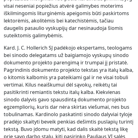
visai neseniai popiežius atvėrė galimybes moterims
iškilmingomis liturginėmis apeigomis būti paskirtoms
lektorėmis, akolitėmis bei katechistėmis, tačiau
daugelis pasaulio vyskupijų dar nesinaudoja šiomis
suteiktomis galimybėmis.
Kard. J. C. Hollerich SJ padėkojo ekspertams, teologams
bei sinodo delegatams už baigiamojo vyskupų sinodo
dokumento projekto parengimą ir trumpai jį pristatė.
Pagrindinis dokumento projekto tekstas yra italų kalba,
o kitomis kalbomis yra pateikiami gal ir ne visai tobuli
vertimai. Kilus neaiškumui dėl sąvokų, reikėtų tai
pasitikrinti remiantis tekstu italų kalba. Kiekvienas
sinodo dalyvis gavo spausdintą dokumento projekto
egzempliorių, kuris dar nėra skirtas viešumai, nes bus
tobulinamas. Kardinolo paskatinti sinodo dalyviai tyloje
pradėjo skaityti beveik penkias dešimtis puslapių turintį
tekstą. Buvo įdomu matyti, kad dalis skaitė tekstą likę
prie savo darbo stalų, kiti pasirinko Pauliaus VI salės