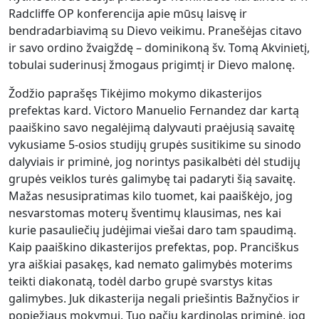
Radcliffe OP konferencija apie mūsų laisvę ir
bendradarbiavimą su Dievo veikimu. Pranešėjas citavo
ir savo ordino žvaigždę – dominikoną šv. Tomą Akvinietį,
tobulai suderinusį žmogaus prigimtį ir Dievo malonę.
Žodžio paprašęs Tikėjimo mokymo dikasterijos
prefektas kard. Victoro Manuelio Fernandez dar kartą
paaiškino savo negalėjimą dalyvauti praėjusią savaitę
vykusiame 5-osios studijų grupės susitikime su sinodo
dalyviais ir priminė, jog norintys pasikalbėti dėl studijų
grupės veiklos turės galimybę tai padaryti šią savaitę.
Mažas nesusipratimas kilo tuomet, kai paaiškėjo, jog
nesvarstomas moterų šventimų klausimas, nes kai
kurie pasauliečių judėjimai viešai daro tam spaudimą.
Kaip paaiškino dikasterijos prefektas, pop. Pranciškus
yra aiškiai pasakęs, kad nemato galimybės moterims
teikti diakonatą, todėl darbo grupė svarstys kitas
galimybes. Juk dikasterija negali priešintis Bažnyčios ir
popiežiaus mokymui. Tuo pačiu kardinolas priminė, jog