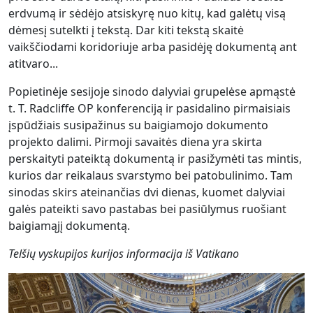
erdvumą ir sėdėjo atsiskyrę nuo kitų, kad galėtų visą
dėmesį sutelkti į tekstą. Dar kiti tekstą skaitė
vaikščiodami koridoriuje arba pasidėję dokumentą ant
atitvaro...
Popietinėje sesijoje sinodo dalyviai grupelėse apmąstė
t. T. Radcliffe OP konferenciją ir pasidalino pirmaisiais
įspūdžiais susipažinus su baigiamojo dokumento
projekto dalimi. Pirmoji savaitės diena yra skirta
perskaityti pateiktą dokumentą ir pasižymėti tas mintis,
kurios dar reikalaus svarstymo bei patobulinimo. Tam
sinodas skirs ateinančias dvi dienas, kuomet dalyviai
galės pateikti savo pastabas bei pasiūlymus ruošiant
baigiamąjį dokumentą.
Telšių vyskupijos kurijos informacija iš Vatikano