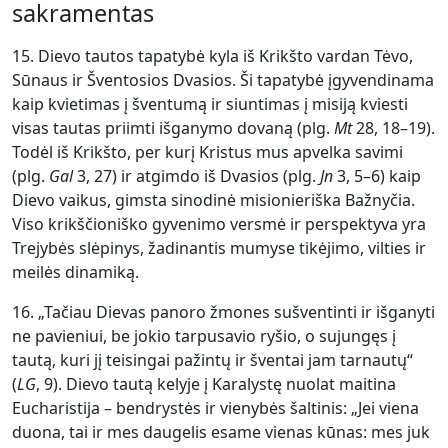
sakramentas
15. Dievo tautos tapatybė kyla iš Krikšto vardan Tėvo,
Sūnaus ir Šventosios Dvasios. Ši tapatybė įgyvendinama
kaip kvietimas į šventumą ir siuntimas į misiją kviesti
visas tautas priimti išganymo dovaną (plg.
Mt
28, 18–19).
Todėl iš Krikšto, per kurį Kristus mus apvelka savimi
(plg.
Gal
3, 27) ir atgimdo iš Dvasios (plg.
Jn
3, 5–6) kaip
Dievo vaikus, gimsta sinodinė misionieriška Bažnyčia.
Viso krikščioniško gyvenimo versmė ir perspektyva yra
Trejybės slėpinys, žadinantis mumyse tikėjimo, vilties ir
meilės dinamiką.
16. „Tačiau Dievas panoro žmones sušventinti ir išganyti
ne pavieniui, be jokio tarpusavio ryšio, o sujungęs į
tautą, kuri jį teisingai pažintų ir šventai jam tarnautų“
(
LG
, 9). Dievo tautą kelyje į Karalystę nuolat maitina
Eucharistija – bendrystės ir vienybės šaltinis: „Jei viena
duona, tai ir mes daugelis esame vienas kūnas: mes juk