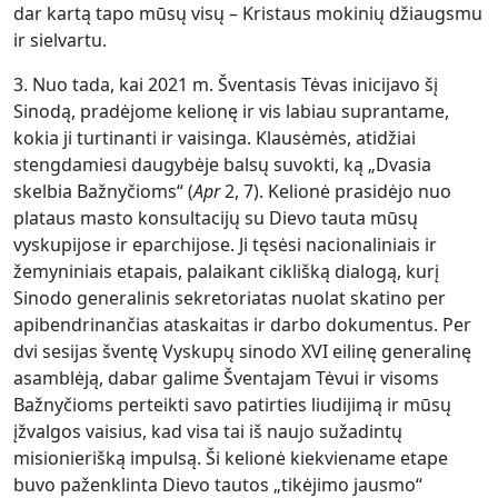
dar kartą tapo mūsų visų – Kristaus mokinių džiaugsmu
ir sielvartu.
3. Nuo tada, kai 2021 m. Šventasis Tėvas inicijavo šį
Sinodą, pradėjome kelionę ir vis labiau suprantame,
kokia ji turtinanti ir vaisinga. Klausėmės, atidžiai
stengdamiesi daugybėje balsų suvokti, ką „Dvasia
skelbia Bažnyčioms“ (
Apr
2, 7). Kelionė prasidėjo nuo
plataus masto konsultacijų su Dievo tauta mūsų
vyskupijose ir eparchijose. Ji tęsėsi nacionaliniais ir
žemyniniais etapais, palaikant ciklišką dialogą, kurį
Sinodo generalinis sekretoriatas nuolat skatino per
apibendrinančias ataskaitas ir darbo dokumentus. Per
dvi sesijas šventę Vyskupų sinodo XVI eilinę generalinę
asamblėją, dabar galime Šventajam Tėvui ir visoms
Bažnyčioms perteikti savo patirties liudijimą ir mūsų
įžvalgos vaisius, kad visa tai iš naujo sužadintų
misionierišką impulsą. Ši kelionė kiekviename etape
buvo paženklinta Dievo tautos „tikėjimo jausmo“