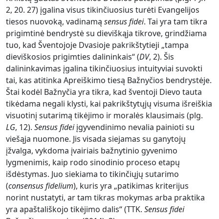
2, 20. 27) įgalina visus tikinčiuosius turėti Evangelijos
tiesos nuovoką, vadinamą
sensus fidei
. Tai yra tam tikra
prigimtinė bendrystė su dieviškąja tikrove, grindžiama
tuo, kad Šventojoje Dvasioje pakrikštytieji „tampa
dieviškosios prigimties dalininkais“ (
DV
, 2). Šis
dalininkavimas įgalina tikinčiuosius intuityviai suvokti
tai, kas atitinka Apreiškimo tiesą Bažnyčios bendrystėje.
Štai kodėl Bažnyčia yra tikra, kad šventoji Dievo tauta
tikėdama negali klysti, kai pakrikštytųjų visuma išreiškia
visuotinį sutarimą tikėjimo ir moralės klausimais (plg.
LG
, 12).
Sensus fidei
įgyvendinimo nevalia painioti su
viešąja nuomone. Jis visada siejamas su ganytojų
įžvalga, vykdoma įvairiais bažnytinio gyvenimo
lygmenimis, kaip rodo sinodinio proceso etapų
išdėstymas. Juo siekiama to tikinčiųjų sutarimo
(
consensus fidelium
), kuris yra „patikimas kriterijus
norint nustatyti, ar tam tikras mokymas arba praktika
yra apaštališkojo tikėjimo dalis“ (TTK.
Sensus fidei