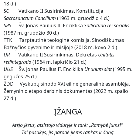
18 d.)
SC
Vatikano II Susirinkimas. Konstitucija
Sacrosanctum Concilium
(1963 m. gruodžio 4 d.)
SRS
Šv. Jonas Paulius II. Enciklika
Sollicitudo rei socialis
(1987 m. gruodžio 30 d.)
TTK Tarptautinė teologinė komisija. Sinodiškumas
Bažnyčios gyvenime ir misijoje (2018 m. kovo 2 d.)
UR
Vatikano II Susirinkimas. Dekretas
Unitatis
redintegratio
(1964 m. lapkričio 21 d.)
UUS
Šv. Jonas Paulius II. Enciklika
Ut unum sint
(1995 m.
gegužės 25 d.)
ŽDD Vyskupų sinodo XVI eilinė generalinė asamblėja.
Žemyninio etapo darbinis dokumentas (2022 m. spalio
27 d.)
ĮŽANGA
Atėjo Jėzus, atsistojo viduryje ir tarė: „Ramybė jums!“
Tai pasakęs, jis parodė jiems rankas ir šoną.