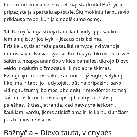
bendruomenei apie Prisikėlimą. Štai kodėl Bažnyčia
pripažįsta ją apaštalų apaštale. Šių mokinių tarpusavio
priklausomybė įkūnija sinodiškumo esmę.
14. Bažnyčia egzistuoja tam, kad liudytų pasauliui
lemiamą istorijos įvykį – Jėzaus prisikėlimą.
Prisikėlusysis atneša pasauliui ramybę ir dovanoja
mums savo Dvasią. Gyvasis Kristus yra tikrosios laisvės
šaltinis, neapgaunančios vilties pamatas, tikrojo Dievo
veido ir galutinio žmogaus likimo apreiškimas.
Evangelijos mums sako, kad norint įžengti į velykinį
tikėjimą ir tapti jo liudytojais, būtina pripažinti savo
vidinę tuštumą, baimės, abejonių ir nuodėmės tamsą.
Tačiau tie, kurie tamsos apsupti išdrįsta leistis į
paieškas, iš tiesų atranda, kad patys yra ieškomi,
šaukiami vardu, jiems atleidžiama ir jie kartu siunčiami
pas brolius ir seseris.
Bažnyčia – Dievo tauta, vienybės