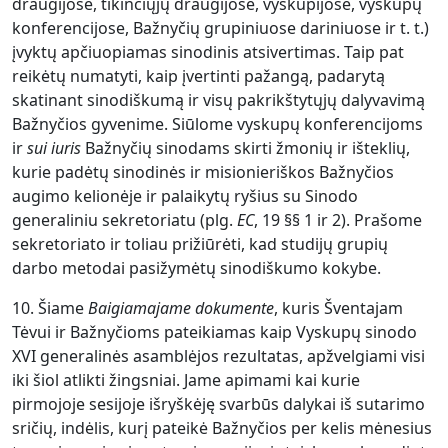
draugijose, tikinčiųjų draugijose, vyskupijose, vyskupų
konferencijose, Bažnyčių grupiniuose dariniuose ir t. t.)
įvyktų apčiuopiamas sinodinis atsivertimas. Taip pat
reikėtų numatyti, kaip įvertinti pažangą, padarytą
skatinant sinodiškumą ir visų pakrikštytųjų dalyvavimą
Bažnyčios gyvenime. Siūlome vyskupų konferencijoms
ir
sui iuris
Bažnyčių sinodams skirti žmonių ir išteklių,
kurie padėtų sinodinės ir misionieriškos Bažnyčios
augimo kelionėje ir palaikytų ryšius su Sinodo
generaliniu sekretoriatu (plg.
EC
, 19 §§ 1 ir 2). Prašome
sekretoriato ir toliau prižiūrėti, kad studijų grupių
darbo metodai pasižymėtų sinodiškumo kokybe.
10. Šiame
Baigiamajame dokumente
, kuris Šventajam
Tėvui ir Bažnyčioms pateikiamas kaip Vyskupų sinodo
XVI generalinės asamblėjos rezultatas, apžvelgiami visi
iki šiol atlikti žingsniai. Jame apimami kai kurie
pirmojoje sesijoje išryškėję svarbūs dalykai iš sutarimo
sričių, indėlis, kurį pateikė Bažnyčios per kelis mėnesius