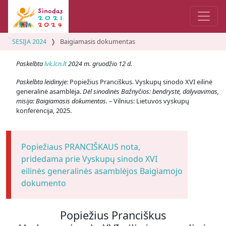
SESIJA 2024
Baigiamasis dokumentas
Paskelbta
lvk.lcn.lt
2024 m. gruodžio 12 d.
Paskelbta leidinyje:
Popiežius Pranciškus. Vyskupų sinodo XVI eilinė
generalinė asamblėja.
Dėl sinodinės Bažnyčios: bendrystė, dalyvavimas,
misija: Baigiamasis dokumentas. –
Vilnius: Lietuvos vyskupų
konferencija, 2025.
Popiežiaus PRANCIŠKAUS nota,
pridedama prie Vyskupų sinodo XVI
eilinės generalinės asamblėjos Baigiamojo
dokumento
Popiežius Pranciškus