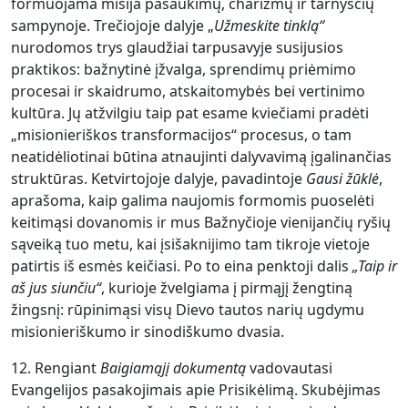
formuojama misija pašaukimų, charizmų ir tarnysčių
sampynoje. Trečiojoje dalyje „
Užmeskite tinklą“
nurodomos trys glaudžiai tarpusavyje susijusios
praktikos: bažnytinė įžvalga, sprendimų priėmimo
procesai ir skaidrumo, atskaitomybės bei vertinimo
kultūra. Jų atžvilgiu taip pat esame kviečiami pradėti
„misionieriškos transformacijos“ procesus, o tam
neatidėliotinai būtina atnaujinti dalyvavimą įgalinančias
struktūras. Ketvirtojoje dalyje, pavadintoje
Gausi
žūklė
,
aprašoma, kaip galima naujomis formomis puoselėti
keitimąsi dovanomis ir mus Bažnyčioje vienijančių ryšių
sąveiką tuo metu, kai įsišaknijimo tam tikroje vietoje
patirtis iš esmės keičiasi. Po to eina penktoji dalis
„Taip ir
a
š
jus siunčiu“
, kurioje žvelgiama į pirmąjį žengtiną
žingsnį: rūpinimąsi visų Dievo tautos narių ugdymu
misionieriškumo ir sinodiškumo dvasia.
12. Rengiant
Baigiamąjį dokumentą
vadovautasi
Evangelijos pasakojimais apie Prisikėlimą. Skubėjimas