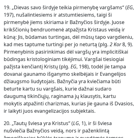
19. „Dievas savo širdyje teikia pirmenybę vargšams“ (
EG
,
197), nušalintiesiems ir atstumtiesiems, taigi ši
pirmenybė jiems skiriama ir Bažnyčios širdyje. Juose
krikščionių bendruomenė atpažįsta Kristaus veidą ir
kūną: Jis, būdamas turtingas, dėl mūsų tapo vargdieniu,
kad mes taptume turtingi per jo neturtą (plg.
2 Kor
8, 9).
Pirmenybinis pasirinkimas dėl vargšų yra implicitiškai
būdingas kristologiniam tikėjimui. Vargšai tiesiogiai
pažįsta kenčiantį Kristų (plg.
EG
, 198), todėl jie tampa
dovanai gaunamo išganymo skelbėjais ir Evangelijos
džiaugsmo liudytojais. Bažnyčia yra kviečiama būti
beturte kartu su vargšais, kurie dažnai sudaro
daugumą tikinčiųjų, raginama jų klausytis, kartu
mokytis atpažinti charizmas, kurias jie gauna iš Dvasios,
ir laikyti juos evangelizacijos subjektais.
20. „Tautų šviesa yra Kristus“ (
LG
, 1), ir ši šviesa
nušviečia Bažnyčios veidą, nors ir paženklintą
žmogiškosios būklės trapumo ir nuodėmės tamsos.