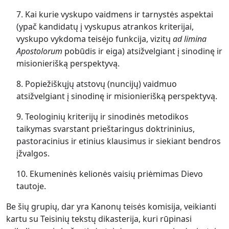
7. Kai kurie vyskupo vaidmens ir tarnystės aspektai
(ypač kandidatų į vyskupus atrankos kriterijai,
vyskupo vykdoma teisėjo funkcija, vizitų
ad limina
Apostolorum
pobūdis ir eiga) atsižvelgiant į sinodinę ir
misionierišką perspektyvą.
8. Popiežiškųjų atstovų (nuncijų) vaidmuo
atsižvelgiant į sinodinę ir misionierišką perspektyvą.
9. Teologinių kriterijų ir sinodinės metodikos
taikymas svarstant prieštaringus doktrininius,
pastoracinius ir etinius klausimus ir siekiant bendros
įžvalgos.
10. Ekumeninės kelionės vaisių priėmimas Dievo
tautoje.
Be šių grupių, dar yra Kanonų teisės komisija, veikianti
kartu su Teisinių tekstų dikasterija, kuri rūpinasi