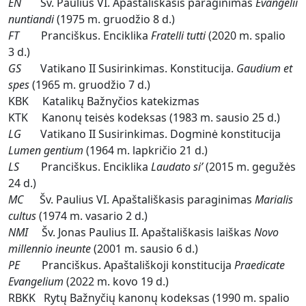
EN
Šv. Paulius VI. Apaštališkasis paraginimas
Evangelii
nuntiandi
(1975 m. gruodžio 8 d.)
FT
Pranciškus. Enciklika
Fratelli tutti
(2020 m. spalio
3 d.)
GS
Vatikano II Susirinkimas. Konstitucija.
Gaudium et
spes
(1965 m. gruodžio 7 d.)
KBK Katalikų Bažnyčios katekizmas
KTK Kanonų teisės kodeksas (1983 m. sausio 25 d.)
LG
Vatikano II Susirinkimas. Dogminė konstitucija
Lumen gentium
(1964 m. lapkričio 21 d.)
LS
Pranciškus. Enciklika
Laudato si’
(2015 m. gegužės
24 d.)
MC
Šv. Paulius VI. Apaštališkasis paraginimas
Marialis
cultus
(1974 m. vasario 2 d.)
NMI
Šv. Jonas Paulius II. Apaštališkasis laiškas
Novo
millennio ineunte
(2001 m. sausio 6 d.)
PE
Pranciškus. Apaštališkoji konstitucija
Praedicate
Evangelium
(2022 m. kovo 19 d.)
RBKK Rytų Bažnyčių kanonų kodeksas (1990 m. spalio