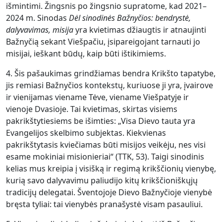
išmintimi. Žingsnis po žingsnio supratome, kad 2021–
2024 m. Sinodas
Dėl sinodinės Bažnyčios: bendrystė,
dalyvavimas, misija
yra kvietimas džiaugtis ir atnaujinti
Bažnyčią sekant Viešpačiu, įsipareigojant tarnauti jo
misijai, ieškant būdų, kaip būti ištikimiems.
4. Šis pašaukimas grindžiamas bendra Krikšto tapatybe,
jis remiasi Bažnyčios kontekstų, kuriuose ji yra, įvairove
ir vienijamas viename Tėve, viename Viešpatyje ir
vienoje Dvasioje. Tai kvietimas, skirtas visiems
pakrikštytiesiems be išimties: „Visa Dievo tauta yra
Evangelijos skelbimo subjektas. Kiekvienas
pakrikštytasis kviečiamas būti misijos veikėju, nes visi
esame mokiniai misionieriai“ (TTK, 53). Taigi sinodinis
kelias mus kreipia į visišką ir regimą krikščionių vienybę,
kurią savo dalyvavimu paliudijo kitų krikščioniškųjų
tradicijų delegatai. Šventojoje Dievo Bažnyčioje vienybė
bręsta tyliai: tai vienybės pranašystė visam pasauliui.