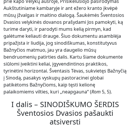
prie kapo Velykų aušroje, Prisikėlusiojo pasirodymas
Aukštutiniame kambaryje ir ant ežero kranto įkvėpė
mūsų įžvalgas ir maitino dialogą. Šaukėmės Šventosios
Dvasios velykinės dovanos prašydami Jos pamokyti, ką
turime daryti, ir parodyti mums kelią pirmyn, kad
galėtume keliauti drauge. Šiuo dokumentu asamblėja
pripažįsta ir liudija, jog sinodiškumas, konstitutyvus
Bažnyčios matmuo, jau yra daugelio mūsų
bendruomenių patirties dalis. Kartu šiame dokumente
siūlomi įveiktini keliai, įgyvendintinos praktikos,
tyrinėtini horizontai. Šventasis Tėvas, sukvietęs Bažnyčią
į Sinodą, pasakys vyskupų pastoracinei globai
patikėtoms Bažnyčioms, kaip tęsti kelionę
palaikomiems vilties, kuri „neapgauna“ (
Rom
5, 5).
I dalis – SINODIŠKUMO ŠERDIS
Šventosios Dvasios pašaukti
atsiversti