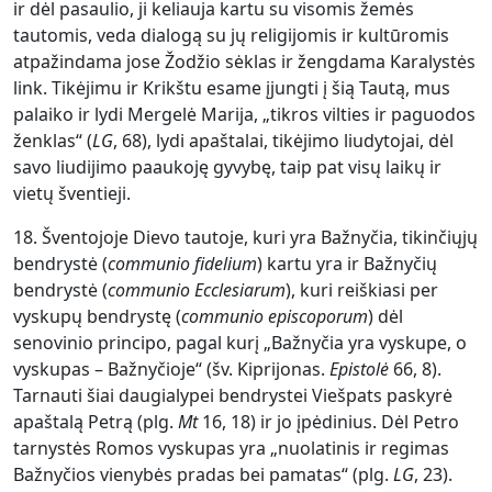
ir dėl pasaulio, ji keliauja kartu su visomis žemės
tautomis, veda dialogą su jų religijomis ir kultūromis
atpažindama jose Žodžio sėklas ir žengdama Karalystės
link. Tikėjimu ir Krikštu esame įjungti į šią Tautą, mus
palaiko ir lydi Mergelė Marija, „tikros vilties ir paguodos
ženklas“ (
LG
, 68), lydi apaštalai, tikėjimo liudytojai, dėl
savo liudijimo paaukoję gyvybę, taip pat visų laikų ir
vietų šventieji.
18. Šventojoje Dievo tautoje, kuri yra Bažnyčia, tikinčiųjų
bendrystė (
communio fidelium
) kartu yra ir Bažnyčių
bendrystė (
communio Ecclesiarum
), kuri reiškiasi per
vyskupų bendrystę (
communio
episcoporum
) dėl
senovinio principo, pagal kurį „Bažnyčia yra vyskupe, o
vyskupas – Bažnyčioje“ (šv. Kiprijonas.
Epistolė
66, 8).
Tarnauti šiai daugialypei bendrystei Viešpats paskyrė
apaštalą Petrą (plg.
Mt
16, 18) ir jo įpėdinius. Dėl Pet­ro
tarnystės Romos vyskupas yra „nuolatinis ir regimas
Bažnyčios vienybės pradas bei pamatas“ (plg.
LG
, 23).