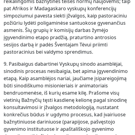
reikalingomis bažnytinės teisės normų naujovėmis; taip
pat Afrikos ir Madagaskaro vyskupų konferencijų
simpoziu­mui pavesta siekti įžvalgos, kaip pastoraciniu
požiūriu lydėti poligaminėse santuokose gyvenančius
asmenis. Šių grupių ir komisijų darbas žymėjo
įgyvendinimo etapo pradžią, praturtino antrosios
sesijos darbą ir padės Šventajam Tėvui priimti
pastoracinius bei valdymo sprendimus.
9. Pasibaigus dabartinei Vyskupų sinodo asamblėjai,
sinodinis procesas nesibaigia, bet apima įgyvendinimo
etapą. Kaip asamblėjos nariai, jaučiame įsipareigojimą
būti sinodiškumo misionieriais ir animatoriais
bendruomenėse, iš kurių esame kilę. Prašome visų
vietinių Bažnyčių tęsti kasdienę kelionę pagal sinodinę
konsultavimosi ir įžvalgos metodologiją, nustatant
konkrečius būdus ir ugdymo procesus, kad įvairiuose
bažnytiniuose dariniuose (parapijose, pašvęstojo
gyvenimo institutuose ir apaštališkojo gyvenimo