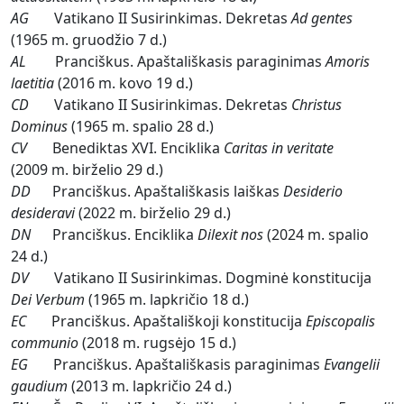
AG
Vatikano II Susirinkimas. Dekretas
Ad gentes
(1965 m. gruodžio 7 d.)
AL
Pranciškus. Apaštališkasis paraginimas
Amoris
laetitia
(2016 m. kovo 19 d.)
CD
Vatikano II Susirinkimas. Dekretas
Christus
Dominus
(1965 m. spalio 28 d.)
CV
Benediktas XVI. Enciklika
Caritas in veritate
(2009 m. birželio 29 d.)
DD
Pranciškus. Apaštališkasis laiškas
Desiderio
desideravi
(2022 m. birželio 29 d.)
DN
Pranciškus. Enciklika
Dilexit nos
(2024 m. spalio
24 d.)
DV
Vatikano II Susirinkimas. Dogminė konstitucija
Dei Verbum
(1965 m. lapkričio 18 d.)
EC
Pranciškus. Apaštališkoji konstitucija
Episcopalis
communio
(2018 m. rugsėjo 15 d.)
EG
Pranciškus. Apaštališkasis paraginimas
Evangelii
gaudium
(2013 m. lapkričio 24 d.)