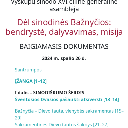
Vyskupų sinodo XVI eilinė generalinė
asamblėja
Dėl sinodinės Bažnyčios:
bendrystė, dalyvavimas, misija
BAIGIAMASIS DOKUMENTAS
2024 m. spalio 26 d.
Santrumpos
ĮŽANGA [1–12]
I dalis – SINODIŠKUMO ŠERDIS
Šventosios Dvasios pašaukti atsiversti [13–14]
Bažnyčia – Dievo tauta, vienybės sakramentas [15–
20]
Sakramentinės Dievo tautos šaknys [21–27]