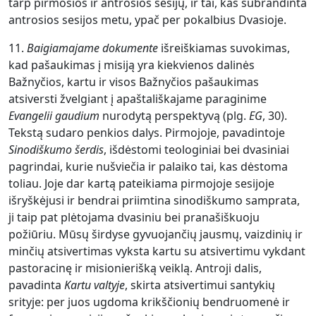
tarp pirmosios ir antrosios sesijų, ir tai, kas subrandinta
antrosios sesijos metu, ypač per pokalbius Dvasioje.
11.
Baigiamajame dokumente
išreiškiamas suvokimas,
kad pašaukimas į misiją yra kiekvienos dalinės
Bažnyčios, kartu ir visos Bažnyčios pašaukimas
atsiversti žvelgiant į apaštališkajame paraginime
Evangelii gaudium
nurodytą perspektyvą (plg.
EG
, 30).
Tekstą sudaro penkios dalys. Pirmojoje, pavadintoje
Sinodiškumo šerdis
, išdėstomi teologiniai bei dvasiniai
pagrindai, kurie nušviečia ir palaiko tai, kas dėstoma
toliau. Joje dar kartą pateikiama pirmojoje sesijoje
išryškėjusi ir bendrai priimtina sinodiškumo samprata,
ji taip pat plėtojama dvasiniu bei pranašiškuoju
požiūriu. Mūsų širdyse gyvuojančių jausmų, vaizdinių ir
minčių atsivertimas vyksta kartu su atsivertimu vykdant
pastoracinę ir misionierišką veiklą. Antroji dalis,
pavadinta
Kartu valtyje
, skirta atsivertimui santykių
srityje: per juos ugdoma krikščionių bendruomenė ir