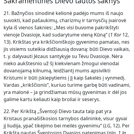
Sakramentinės Dievo tautos šaknys
21. Bažnyčios sinodinė kelionė padėjo mums iš naujo
suvokti, kad pašaukimų, charizmų ir tarnysčių įvairovė
kyla iš vienos šaknies: „Mes visi buvome pakrikštyti
vienoje Dvasioje, kad sudarytume vieną Kūną“ (
1 Kor
12,
13). Krikštas yra krikščioniškojo gyvenimo pamatas, nes
jis visiems suteikia didžiausią dovaną: būti Dievo vaikais,
t. y. dalyvauti Jėzaus santykyje su Tėvu Dvasioje. Nėra
nieko aukštesnio už šį kiekvienam žmogui vienodai
dovanojamą kilnumą, leidžiantį mums apsivilkti
Kristumi ir būti įskiepytiems į Jį kaip šakelės į vynmedį.
Vardas „krikščionis“, kuriuo turime garbę būti vadinami,
yra malonė – ja grindžiamas mūsų gyvenimas ir dėl jos
galime kartu keliauti kaip broliai ir seserys.
22. Per Krikštą „Šventoji Dievo tauta taip pat yra
Kristaus pranašiškosios tarnybos dalininkė, visur gyvai
jį liudija, ypač tikėjimo bei meilės gyvenimu“ (
LG
, 12). Per
Krikštą gautas Šventosios Dvasios patepimas (plg.
1 Jn