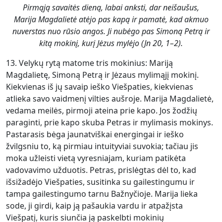
Pirmąją savaitės dieną, labai anksti, dar neišaušus,
Marija Magdalietė atėjo pas kapą ir pamatė, kad akmuo
nuverstas nuo rūsio angos. Ji nubėgo pas Simoną Petrą ir
kitą mokinį, kurį Jėzus mylėjo (Jn 20, 1–2).
13. Velykų rytą matome tris mokinius: Mariją
Magdalietę, Simoną Petrą ir Jėzaus mylimąjį mokinį.
Kiekvienas iš jų savaip ieško Viešpaties, kiekvienas
atlieka savo vaidmenį vilties aušroje. Marija Magdalietė,
vedama meilės, pirmoji ateina prie kapo. Jos žodžių
paraginti, prie kapo skuba Petras ir mylimasis mokinys.
Pastarasis bėga jaunatviškai energingai ir ieško
žvilgsniu to, ką pirmiau intuityviai suvokia; tačiau jis
moka užleisti vietą vyresniajam, kuriam patikėta
vadovavimo užduotis. Pet­ras, prislėgtas dėl to, kad
išsižadėjo Viešpaties, susitinka su gailestingumu ir
tampa gailestingumo tarnu Bažnyčioje. Marija lieka
sode, ji girdi, kaip ją pašaukia vardu ir atpažįsta
Viešpatį, kuris siunčia ją paskelbti mokinių