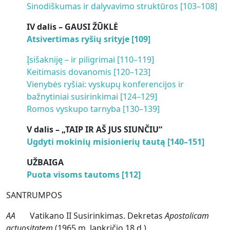
Sinodiškumas ir dalyvavimo struktūros [103–108]
IV dalis – GAUSI ŽŪKLĖ
Atsivertimas ryšių srityje [109]
Įsišakniję – ir piligrimai [110–119]
Keitimasis dovanomis [120–123]
Vienybės ryšiai: vyskupų konferencijos ir
bažnytiniai susirinkimai [124–129]
Romos vyskupo tarnyba [130–139]
V dalis – „TAIP IR AŠ JUS SIUNČIU“
Ugdyti mokinių misionierių tautą [140–151]
UŽBAIGA
Puota visoms tautoms [112]
SANTRUMPOS
AA
Vatikano II Susirinkimas. Dekretas
Apostolicam
actuositatem
(1965 m. lapkričio 18 d.)