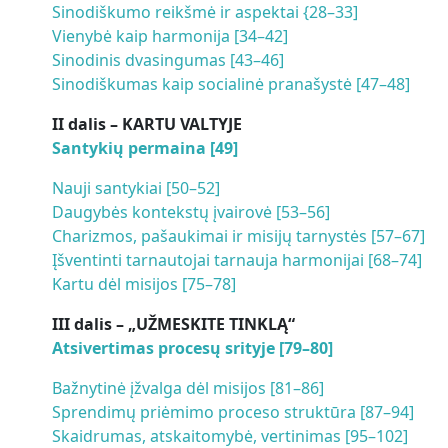
Sinodiškumo reikšmė ir aspektai {28–33]
Vienybė kaip harmonija [34–42]
Sinodinis dvasingumas [43–46]
Sinodiškumas kaip socialinė pranašystė [47–48]
II dalis – KARTU VALTYJE
Santykių permaina [49]
Nauji santykiai [50–52]
Daugybės kontekstų įvairovė [53–56]
Charizmos, pašaukimai ir misijų tarnystės [57–67]
Įšventinti tarnautojai tarnauja harmonijai [68–74]
Kartu dėl misijos [75–78]
III dalis – „UŽMESKITE TINKLĄ“
Atsivertimas procesų srityje [79–80]
Bažnytinė įžvalga dėl misijos [81–86]
Sprendimų priėmimo proceso struktūra [87–94]
Skaidrumas, atskaitomybė, vertinimas [95–102]