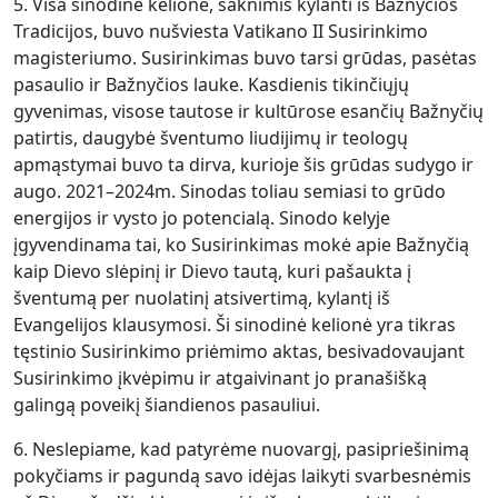
5. Visa sinodinė kelionė, šaknimis kylanti iš Bažnyčios
Tradicijos, buvo nušviesta Vatikano II Susirinkimo
magisteriumo. Susirinkimas buvo tarsi grūdas, pasėtas
pasaulio ir Bažnyčios lauke. Kasdienis tikinčiųjų
gyvenimas, visose tautose ir kultūrose esančių Bažnyčių
patirtis, daugybė šventumo liudijimų ir teologų
apmąstymai buvo ta dirva, kurioje šis grūdas sudygo ir
augo. 2021–2024m. Sinodas toliau semiasi to grūdo
energijos ir vysto jo potencialą. Sinodo kelyje
įgyvendinama tai, ko Susirinkimas mokė apie Bažnyčią
kaip Dievo slėpinį ir Dievo tautą, kuri pašaukta į
šventumą per nuolatinį atsivertimą, kylantį iš
Evangelijos klausymosi. Ši sinodinė kelionė yra tikras
tęstinio Susirinkimo priėmimo aktas, besivadovaujant
Susirinkimo įkvėpimu ir atgaivinant jo pranašišką
galingą poveikį šiandienos pasauliui.
6. Neslepiame, kad patyrėme nuovargį, pasipriešinimą
pokyčiams ir pagundą savo idėjas laikyti svarbesnėmis