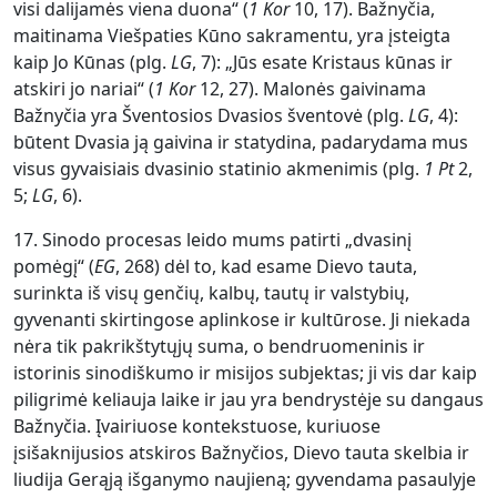
visi dalijamės viena duona“ (
1 Kor
10, 17). Bažnyčia,
maitinama Viešpaties Kūno sakramentu, yra įsteigta
kaip Jo Kūnas (plg.
LG
, 7): „Jūs esate Kristaus kūnas ir
atskiri jo nariai“ (
1 Kor
12, 27). Malonės gaivinama
Bažnyčia yra Šventosios Dvasios šventovė (plg.
LG
, 4):
būtent Dvasia ją gaivina ir statydina, padarydama mus
visus gyvaisiais dvasinio statinio akmenimis (plg.
1 Pt
2,
5;
LG
, 6).
17. Sinodo procesas leido mums patirti „dvasinį
pomėgį“ (
EG
, 268) dėl to, kad esame Dievo tauta,
surinkta iš visų genčių, kalbų, tautų ir valstybių,
gyvenanti skirtingose aplinkose ir kultūrose. Ji niekada
nėra tik pakrikštytųjų suma, o bendruomeninis ir
istorinis sinodiškumo ir misijos subjektas; ji vis dar kaip
piligrimė keliauja laike ir jau yra bendrystėje su dangaus
Bažnyčia. Įvairiuose kontekstuose, kuriuose
įsišaknijusios atskiros Bažnyčios, Dievo tauta skelbia ir
liudija Gerąją išganymo naujieną; gyvendama pasaulyje