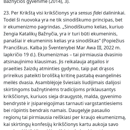
Bažnyčios gyvenime (2014), 3).
23. Per Krikštą visi krikščionys yra
sensus fidei
dalininkai.
Todėl ši nuovoka yra ne tik sinodiškumo principas, bet
ir ekumenizmo pagrindas. „Sinodiškumo kelias, kuriuo
žengia Katalikų Bažnyčia, yra ir turi būti ekumeninis,
panašiai ir ekumeninis kelias yra sinodiškas“ (Popiežius
Pranciškus. Kalba Jo Šventenybei Mar Awa III, 2022 m.
lapkričio 19 d.). Ekumenizmas – tai pirmiausia dvasinio
atsinaujinimo klausimas. Jis reikalauja atgailos ir
praeities žaizdų atminties gydymo, taip pat drąsos
prireikus pateikti brolišką kritinę pastabą evangelinės
meilės dvasia. Asamblėjoje šviesiais liudijimais dalijosi
skirtingoms bažnytinėms tradicijoms priklausantys
krikščionys, kuriuos sieja draugystė, malda, gyvenimo
bendrystė ir įsipareigojimas tarnauti vargstantiesiems
bei rūpintis bendrais namais. Daugelyje pasaulio
regionų tai pirmiausia reiškiasi per kraujo ekumenizmą,
kai skirtingų konfesijų krikščionys kartu aukoja savo