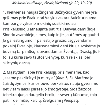
Mokiniai nudžiugo, išvydę Viešpatį (Jn 20, 19–20).
1. Kiekvienas naujas žingsnis Bažnyčios gyvenime yra
grįžimas prie ištakų: tai Velykų vakarą Aukštutiniame
kambaryje vykusio mokinių susitikimo su
Prisikėlusiuoju atnaujinta patirtis. Dalyvaudami šioje
Sinodo asamblėjoje mes, kaip ir jie, jautėmės apgaubti
Jo gailestingumo ir paliesti Jo grožio. Išgyvendami
pokalbį Dvasioje, klausydamiesi vieni kitų, suvokėme Jo
buvimą tarp mūsų: dovanodamas Šventąją Dvasią, Jis ir
toliau kuria savo tautos vienybę, kuri reiškiasi per
skirtybių darną.
2. Mąstydami apie Prisikėlusįjį, prisimename, kad
„esame pakrikštyti jo mirtyje“ (
Rom
6, 3). Matėme Jo
žaizdų žymes, kurios buvo perkeistos naujo gyvenimo,
bet visam laikui įsirėžė jo žmogystėje. Šios žaizdos
tebekraujuoja daugelio brolių ir seserų kūnuose, taip
pat ir dėl mūsų kalčių. Žvelgdami į Viešpatį,