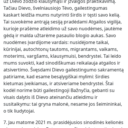
už Dievo žodžio klausymąsi ir įžvalgos praktikavimą.
Tačiau Dievo, švelniausiojo Tėvo, gailestingumas
kaskart leidžia mums nutyrinti širdis ir tęsti savo kelią.
Tai suvokėme antrąją sesiją pradėdami Atgailos vigilija,
kurioje prašėme atleidimo už savo nuodėmes, jautėme
gėdą ir malda užtarėme pasaulio blogio aukas. Savo
nuodėmes įvardijome vardais: nusidėjome taikai,
kūrinijai, autochtonų tautoms, migrantams, vaikams,
moterims, vargšams, klausymuisi, bendrystei. Tai leido
mums suvokti, kad sinodiškumas reikalauja atgailos ir
atsivertimo. Švęsdami Dievo gailestingumo sakramentą
patiriame, kad esame besąlygiškai mylimi: širdies
kietumas įveikiamas, ir atsiveriame bendrystei. Štai
kodėl norime būti gailestingoji Bažnyčia, gebanti su
visais dalytis iš Dievo ateinančiu atleidimu ir
susitaikymu: tai gryna malonė, nesame jos šeimininkai,
o tik liudytojai.
7. Jau matome 2021 m. prasidėjusios sinodinės kelionės