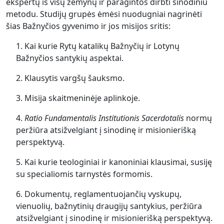
ekspertų iš visų žemynų ir paragintos dirbti sinodiniu
metodu. Studijų grupės ėmėsi nuodugniai nagrinėti
šias Bažnyčios gyvenimo ir jos misijos sritis:
1. Kai kurie Rytų katalikų Bažnyčių ir Lotynų
Bažnyčios santykių aspektai.
2. Klausytis vargšų šauksmo.
3. Misija skaitmeninėje aplinkoje.
4.
Ratio Fundamentalis Institutionis Sacerdotalis
normų
peržiūra atsižvelgiant į sinodinę ir misionierišką
perspektyvą.
5. Kai kurie teologiniai ir kanoniniai klausimai, susiję
su specialiomis tarnystės formomis.
6. Dokumentų, reglamentuojančių vyskupų,
vienuolių, bažnytinių draugijų santykius, peržiūra
atsižvelgiant į sinodinę ir misionierišką perspektyvą.