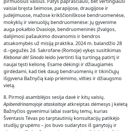
pirmuosius vaisius. Patys paprasčiausi, bet vertingiausi
vaisiai bręsta šeimose, parapijose, draugijose ir
judėjimuose, mažose krikščioniškose bendruomenėse,
mokyklų ir vienuolijų bendruomenėse: jų gyvenime
auga pokalbio Dvasioje, bendruomeninės įžvalgos,
dalijimosi pašaukimo dovanomis ir bendros
atsakomybės už misiją praktika. 2024 m. balandžio 28
d.–gegužės 2d. Sakrofane (Romoje) vykęs susitikimas
Klebonai dėl Sinodo
leido įvertinti šią turtingą patirtį ir
naujai tęsti kelionę. Esame dėkingi ir džiaugiamės
girdėdami, kad tiek daug bendruomenių ir tikinčiųjų
išgyvena Bažnyčią kaip priėmimo, vilties ir džiaugsmo
vietą.
8. Pirmoji asamblėjos sesija davė ir kitų vaisių.
Apibendrinamojoje ataskaitoje
atkreiptas dėmesys į keletą
Bažnyčios gyvenimui labai svarbių temų, kurias
Šventasis Tėvas po tarptautinių konsultacijų patikėjo
studijų grupėms – jos buvo sudarytos iš ganytojų ir