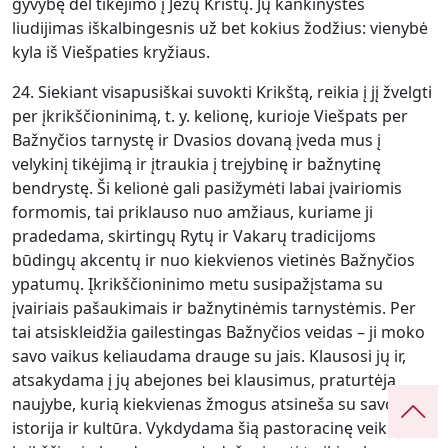
gyvybę dėl tikėjimo į Jėzų Kristų. Jų kankinystės
liudijimas iškalbingesnis už bet kokius žodžius: vienybė
kyla iš Viešpaties kryžiaus.
24. Siekiant visapusiškai suvokti Krikštą, reikia į jį žvelgti
per įkrikščioninimą, t. y. kelionę, kurioje Viešpats per
Bažnyčios tarnystę ir Dvasios dovaną įveda mus į
velykinį tikėjimą ir įtraukia į trejybinę ir bažnytinę
bendrystę. Ši kelionė gali pasižymėti labai įvairiomis
formomis, tai priklauso nuo amžiaus, kuriame ji
pradedama, skirtingų Rytų ir Vakarų tradicijoms
būdingų akcentų ir nuo kiekvienos vietinės Bažnyčios
ypatumų. Įkrikščioninimo metu susipažįstama su
įvairiais pašaukimais ir bažnytinėmis tarnystėmis. Per
tai atsiskleidžia gailestingas Bažnyčios veidas – ji moko
savo vaikus keliaudama drauge su jais. Klausosi jų ir,
atsakydama į jų abejones bei klausimus, praturtėja
naujybe, kurią kiekvienas žmogus atsineša su savo
istorija ir kultūra. Vykdydama šią pastoracinę veiklą,