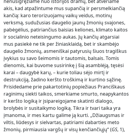
nenusigręžiame nuo istorijos dramų, bet atveriame
akis, kad atpažintume mus supančią ir persmelkiančią
kančią: karo terorizuojamų vaikų veidus, motinų
verksmą, sudužusias daugelio jaunų žmonių svajones,
pabėgėlius, patiriančius baisias keliones, klimato kaitos
ir socialinio neteisingumo aukas. Jų kančių atgarsiai
mus pasiekė ne tik per žinia­sklaidą, bet ir skambėjo
daugelio žmonių, asmeniškai patyrusių šiuos tragiškus
įvykius su savo šeimomis ir tautomis, balsais. Tomis
dienomis, kai buvome susirinkę į šią asamblėją, tęsėsi
karai – daugybė karų, – kurie toliau sėjo mirtį ir
destrukciją, žadino keršto troškimą ir kurtino sąžinę.
Prisidedame prie pakartotinių popiežiaus Pranciškaus
raginimų siekti taikos, smerkiame smurto, ne­apykantos
ir keršto logiką ir įsipareigojame skatinti dialogo,
brolybės ir susitaikymo logiką. Tikra ir tvari taika yra
įmanoma, ir mes kartu galime ją kurti. „Džiaugsmas ir
viltis, liūdesys ir sielvartas, patiriami dabarties meto
žmonių, pirmiausia vargšų ir visų kenčiančiųjų“ (
GS
, 1),