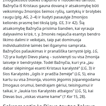
Bažnyčia iš Kristaus gauna dovaną ir atsakomybę būti
veiksmingu žmonijos šeimos ryšių, santykių ir brolybės
raugu (plg.
AG
, 2–4) ir liudyti pasaulyje žmonijos
kelionės prasmę bei tikslą (plg.
GS
, 3 ir 42). Šią
atsakomybę Bažnyčia prisiima šiandien, kai vyrauja
dalyvavimo krizė, t. y. žmonės nejaučia esantys bendro
likimo dalimi ir veikėjais, taip pat dominuoja
individualistinė laimės bei išganymo samprata.
Bažnyčios pašaukimas ir pranašiška tarnystė (plg.
LG
,
12) yra liudyti Dievo planą – susivienyti su visa žmonija
laisvėje ir bendrystėje. Todėl Bažnyčia, kuri yra „jau
dabar slėpiningai esanti Kristaus karalystė“ (
LG
, 3) ir
šios Karalystės „ūglis ir pradžia žemėje“ (
LG
, 5), eina
kartu su visa žmonija, visomis jėgomis įsipareigodama
žmogaus orumui, bendrajam gėriui, teisingumui ir
taikai, ir „laukia tos Karalystės atbaigos“ (
LG
, 5), kai
Dievas bus „viskas visame kame“ (
1 Kor
15, 28).