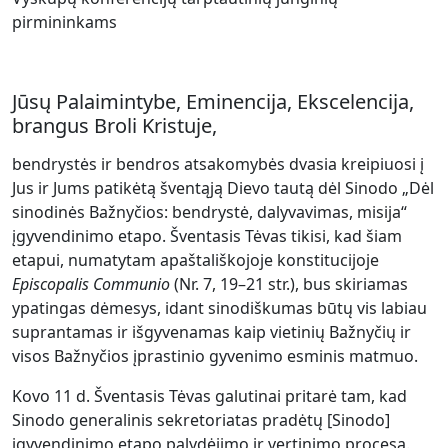
pirmininkams
Jūsų Palaimintybe, Eminencija, Ekscelencija,
brangus Broli Kristuje,
bendrystės ir bendros atsakomybės dvasia kreipiuosi į
Jus ir Jums patikėtą šventąją Dievo tautą dėl Sinodo „Dėl
sinodinės Bažnyčios: bendrystė, dalyvavimas, misija“
įgyvendinimo etapo. Šventasis Tėvas tikisi, kad šiam
etapui, numatytam apaštališkojoje konstitucijoje
Episcopalis Communio
(Nr. 7, 19–21 str.), bus skiriamas
ypatingas dėmesys, idant sinodiškumas būtų vis labiau
suprantamas ir išgyvenamas kaip vietinių Bažnyčių ir
visos Bažnyčios įprastinio gyvenimo esminis matmuo.
Kovo 11 d. Šventasis Tėvas galutinai pritarė tam, kad
Sinodo generalinis sekretoriatas pradėtų [Sinodo]
įgyvendinimo etapo palydėjimo ir vertinimo procesą.