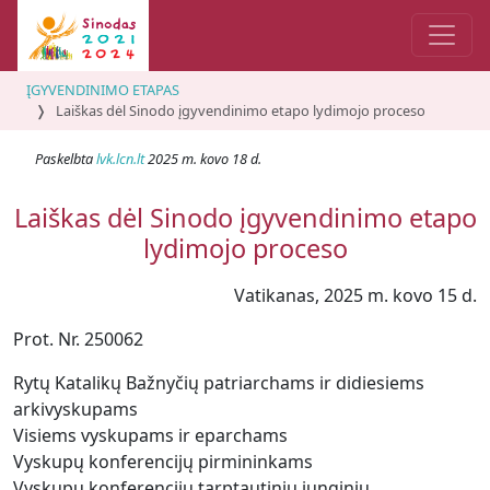
ĮGYVENDINIMO ETAPAS
Laiškas dėl Sinodo įgyvendinimo etapo lydimojo proceso
Paskelbta
lvk.lcn.lt
2025 m. kovo 18 d.
Laiškas dėl Sinodo įgyvendinimo etapo
lydimojo proceso
Vatikanas, 2025 m. kovo 15 d.
Prot. Nr. 250062
Rytų Katalikų Bažnyčių patriarchams ir didiesiems
arkivyskupams
Visiems vyskupams ir eparchams
Vyskupų konferencijų pirmininkams
Vyskupų konferencijų tarptautinių junginių