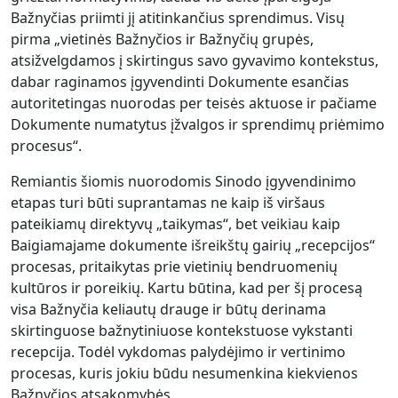
Bažnyčias priimti jį atitinkančius sprendimus. Visų
pirma „vietinės Bažnyčios ir Bažnyčių grupės,
atsižvelgdamos į skirtingus savo gyvavimo kontekstus,
dabar raginamos įgyvendinti Dokumente esančias
autoritetingas nuorodas per teisės aktuose ir pačiame
Dokumente numatytus įžvalgos ir sprendimų priėmimo
procesus“.
Remiantis šiomis nuorodomis Sinodo įgyvendinimo
etapas turi būti suprantamas ne kaip iš viršaus
pateikiamų direktyvų „taikymas“, bet veikiau kaip
Baigiamajame dokumente išreikštų gairių „recepcijos“
procesas, pritaikytas prie vietinių bendruomenių
kultūros ir poreikių. Kartu būtina, kad per šį procesą
visa Bažnyčia keliautų drauge ir būtų derinama
skirtinguose bažnytiniuose kontekstuose vykstanti
recepcija. Todėl vykdomas palydėjimo ir vertinimo
procesas, kuris jokiu būdu nesumenkina kiekvienos
Bažnyčios atsakomybės.