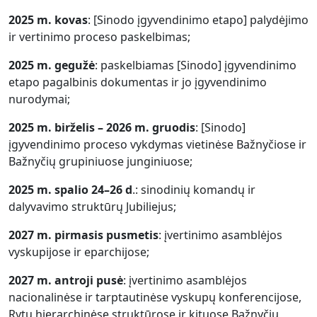
2025 m. kovas
: [Sinodo įgyvendinimo etapo] palydėjimo
ir vertinimo proceso paskelbimas;
2025 m. gegužė
: paskelbiamas [Sinodo] įgyvendinimo
etapo pagalbinis dokumentas ir jo įgyvendinimo
nurodymai;
2025 m. birželis – 2026 m. gruodis
: [Sinodo]
įgyvendinimo proceso vykdymas vietinėse Bažnyčiose ir
Bažnyčių grupiniuose junginiuose;
2025 m. spalio 24–26 d
.: sinodinių komandų ir
dalyvavimo struktūrų Jubiliejus;
2027 m. pirmasis pusmetis
: įvertinimo asamblėjos
vyskupijose ir eparchijose;
2027 m. antroji pusė
: įvertinimo asamblėjos
nacionalinėse ir tarptautinėse vyskupų konferencijose,
Rytų hierarchinėse struktūrose ir kituose Bažnyčių