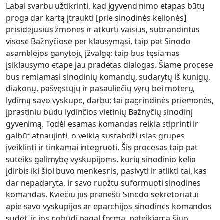
Labai svarbu užtikrinti, kad įgyvendinimo etapas būtų
proga dar kartą įtraukti [prie sinodinės kelionės]
prisidėjusius žmones ir atkurti vaisius, subrandintus
visose Bažnyčiose per klausymąsi, taip pat Sinodo
asamblėjos ganytojų įžvalgą: taip bus tęsiamas
įsiklausymo etape jau pradėtas dialogas. Šiame procese
bus remiamasi sinodinių komandų, sudarytų iš kunigų,
diakonų, pašvęstųjų ir pasauliečių vyrų bei moterų,
lydimų savo vyskupo, darbu: tai pagrindinės priemonės,
įprastiniu būdu lydinčios vietinių Bažnyčių sinodinį
gyvenimą. Todėl esamas komandas reikia stiprinti ir
galbūt atnaujinti, o veiklą sustabdžiusias grupes
įveiklinti ir tinkamai integruoti. Šis procesas taip pat
suteiks galimybę vyskupijoms, kurių sinodinio kelio
įdirbis iki šiol buvo menkesnis, pasivyti ir atlikti tai, kas
dar nepadaryta, ir savo ruožtu suformuoti sinodines
komandas. Kviečiu jus pranešti Sinodo sekretoriatui
apie savo vyskupijos ar eparchijos sinodinės komandos
sudėtį ir jos pobūdį pagal formą, pateikiamą šiuo