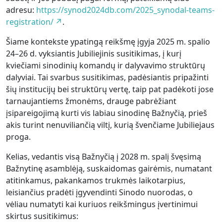
adresu:
https://synod2024db.com/2025_synodal-teams-
registration/
.
Šiame kontekste ypatingą reikšmę įgyja 2025 m. spalio
24–26 d. vyksiantis Jubiliejinis susitikimas, į kurį
kviečiami sinodinių komandų ir dalyvavimo struktūrų
dalyviai. Tai svarbus susitikimas, padėsiantis pripažinti
šių institucijų bei struktūrų vertę, taip pat padėkoti jose
tarnaujantiems žmonėms, drauge pabrėžiant
įsipareigojimą kurti vis labiau sinodinę Bažnyčią, prieš
akis turint nenuviliančią viltį, kurią švenčiame Jubiliejaus
proga.
Kelias, vedantis visą Bažnyčią į 2028 m. spalį švęsimą
Bažnytinę asamblėją, suskaidomas gairėmis, numatant
atitinkamus, pakankamos trukmės laikotarpius,
leisiančius pradėti įgyvendinti Sinodo nuorodas, o
vėliau numatyti kai kuriuos reikšmingus įvertinimui
skirtus susitikimus: