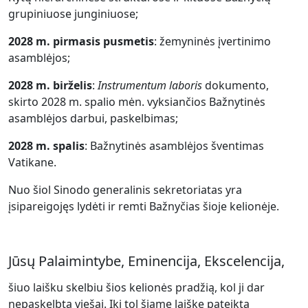
grupiniuose junginiuose;
2028 m. pirmasis pusmetis
: žemyninės įvertinimo
asamblėjos;
2028 m. birželis
:
Instrumentum laboris
dokumento,
skirto 2028 m. spalio mėn. vyksiančios Bažnytinės
asamblėjos darbui, paskelbimas;
2028 m. spalis
: Bažnytinės asamblėjos šventimas
Vatikane.
Nuo šiol Sinodo generalinis sekretoriatas yra
įsipareigojęs lydėti ir remti Bažnyčias šioje kelionėje.
Jūsų Palaimintybe, Eminencija, Ekscelencija,
šiuo laišku skelbiu šios kelionės pradžią, kol ji dar
nepaskelbta viešai. Iki tol šiame laiške pateikta