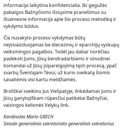
informacija laikytina konfidencialia. Iki gegužės
pabaigos Bažnyčioms išsiųsime pranešimus su
išsamesne informacija apie šio proceso metodiką ir
vykdymo būdus.
Čia nusakyto proceso vykdymas būtų
neįsivaizduojamas be diecezinių ir eparchijų vyskupų
veiksmingos pagalbos. Todėl jau dabar norėčiau
padėkoti Jums, Jūsų bendradarbiams ir sinodinei
komandai už Jūsų įsipareigojimą tęsti procesą, ypač
svarbų Šventajam Tėvui, už kurio sveikatą šiomis
savaitėmis visi kartu meldžiamės.
Broliškai sveikinu Jus Viešpatyje, linkėdamas Jums ir
Jūsų ganytojiškam rūpesčiui patikėtai Bažnyčiai,
vaisingos kelionės Velykų link.
Kardinolas Mario GRECH
Sinodo generalinio sekretoriato generalinis sekretorius