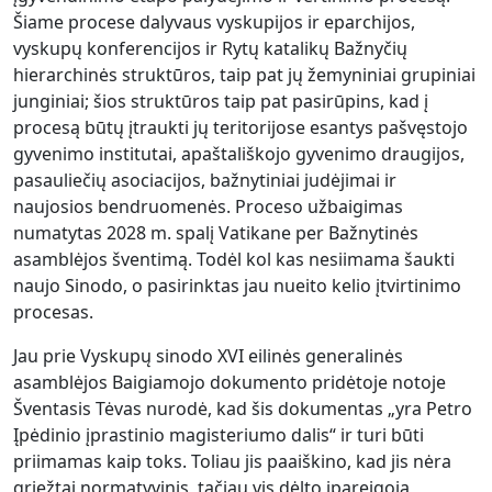
Šiame procese dalyvaus vyskupijos ir eparchijos,
vyskupų konferencijos ir Rytų katalikų Bažnyčių
hierarchinės struktūros, taip pat jų žemyniniai grupiniai
junginiai; šios struktūros taip pat pasirūpins, kad į
procesą būtų įtraukti jų teritorijose esantys pašvęstojo
gyvenimo institutai, apaštališkojo gyvenimo draugijos,
pasauliečių asociacijos, bažnytiniai judėjimai ir
naujosios bendruomenės. Proceso užbaigimas
numatytas 2028 m. spalį Vatikane per Bažnytinės
asamblėjos šventimą. Todėl kol kas nesiimama šaukti
naujo Sinodo, o pasirinktas jau nueito kelio įtvirtinimo
procesas.
Jau prie Vyskupų sinodo XVI eilinės generalinės
asamblėjos Baigiamojo dokumento pridėtoje notoje
Šventasis Tėvas nurodė, kad šis dokumentas „yra Petro
Įpėdinio įprastinio magisteriumo dalis“ ir turi būti
priimamas kaip toks. Toliau jis paaiškino, kad jis nėra
griežtai normatyvinis, tačiau vis dėlto įpareigoja