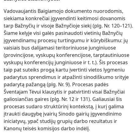
Vadovaujantis Baigiamojo dokumento nuorodomis,
siekiama konkrečiai įgyvendinti keitimosi dovanomis
tarp Bažnyčių ir visoje Bažnyčioje siekį (plg. Nr. 120–121).
Šiame kelyje visi galės pasinaudoti vietinių Bažnyčių
įgyvendinamų procesų turtingumu ir kūrybiškumu: jų
vaisiais bus dalijamasi teritoriniuose junginiuose
(provincijose, vyskupų konferencijose, tarptautiniuose
vyskupų konferencijų junginiuose ir t. t.). Šis procesas
taip pat suteiks progą kartu įvertinti vietos lygmeniu
padarytus sprendimus ir atpažinti sinodiškumo srityje
padarytą pažangą (plg. Nr. 9). Procesas padės
Šventajam Tėvui klausytis ir patvirtinti visai Bažnyčiai
galiosiančias gaires (plg. Nr. 12 ir 131). Galiausiai šis
procesas sudaro struktūrinį kontekstą, į kurį galima
įtraukti daugybę įvairių Sinodo gairių įgyvendinimo
iniciatyvų, ypač studijų grupių darbo rezultatus ir
Kanonų teisės komisijos darbo indėlį.