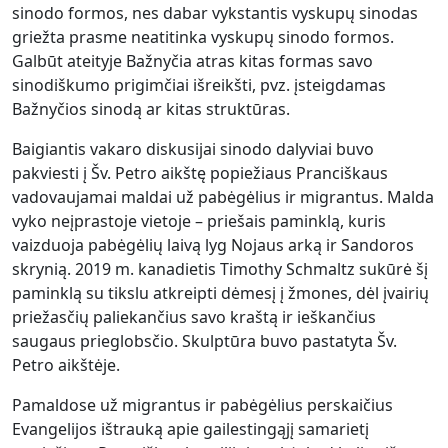
sinodo formos, nes dabar vykstantis vyskupų sinodas
griežta prasme neatitinka vyskupų sinodo formos.
Galbūt ateityje Bažnyčia atras kitas formas savo
sinodiškumo prigimčiai išreikšti, pvz. įsteigdamas
Bažnyčios sinodą ar kitas struktūras.
Baigiantis vakaro diskusijai sinodo dalyviai buvo
pakviesti į Šv. Petro aikštę popiežiaus Pranciškaus
vadovaujamai maldai už pabėgėlius ir migrantus. Malda
vyko neįprastoje vietoje – priešais paminklą, kuris
vaizduoja pabėgėlių laivą lyg Nojaus arką ir Sandoros
skrynią. 2019 m. kanadietis Timothy Schmaltz sukūrė šį
paminklą su tikslu atkreipti dėmesį į žmones, dėl įvairių
priežasčių paliekančius savo kraštą ir ieškančius
saugaus prieglobsčio. Skulptūra buvo pastatyta Šv.
Petro aikštėje.
Pamaldose už migrantus ir pabėgėlius perskaičius
Evangelijos ištrauką apie gailestingąjį samarietį