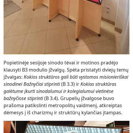
Popietinėje sesijoje sinodo tėvai ir motinos pradėjo
klausyti B3 modulio įžvalgų. Spėta pristatyti dviejų temų
įžvalgas:
Kokios struktūros gali būti vystomos misionieriškai
sinodinei Bažnyčiai stiprinti
(B 3.3) ir
Kokias struktūras
galėtume įkurti sinodalumui ir kolegialumui vietinėse
bažnyčiose stiprinti
(B 3.4). Grupelių įžvalgose buvo
prašoma patikslinti metropolitų vaidmenį, atkreiptas
dėmesys į iš charizmų ir struktūrų kylančias įtampas.