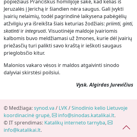
popiežiaus Pranciškus homilijoje sakė, kad kelias iš
Jeruzalės į Jerichą ir šiandien nėra saugus. Gali įvykti
įvairių nelaimių, todėl pagrindinė laikysena pabėgėlių
atžvilgiu yra išreikšta šiais keturias žodžiais:
priimti, ginti,
skatinti
ir
integruoti
. Visuotinėje maldoje įvairiomis
kalbomis buvo meldžiamasi už žmones, kurie dėl įvairių
priežasčių turi palikti savo kraštą ir ieškoti saugaus
prieglobsčio kitur.
Malonios vakaro vėsos ir maldos atgaivinti sinodo
dalyviai skirstėsi poilsiui.
Vysk. Algirdas Jurevičius
© Medžiaga:
synod.va
/
LVK
/
Sinodinio kelio Lietuvoje
koordinacinė grupė,
info@sinodas.katalikai.lt
.
© IT sprendimas:
Katalikų interneto tarnyba
,
info@katalikai.lt
.