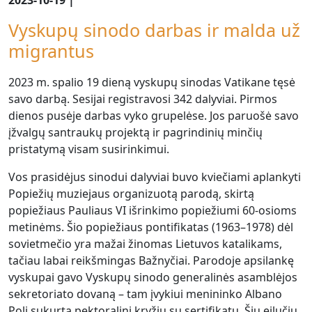
Vyskupų sinodo darbas ir malda už
migrantus
2023 m. spalio 19 dieną vyskupų sinodas Vatikane tęsė
savo darbą. Sesijai registravosi 342 dalyviai. Pirmos
dienos pusėje darbas vyko grupelėse. Jos paruošė savo
įžvalgų santraukų projektą ir pagrindinių minčių
pristatymą visam susirinkimui.
Vos prasidėjus sinodui dalyviai buvo kviečiami aplankyti
Popiežių muziejaus organizuotą parodą, skirtą
popiežiaus Pauliaus VI išrinkimo popiežiumi 60-osioms
metinėms. Šio popiežiaus pontifikatas (1963–1978) dėl
sovietmečio yra mažai žinomas Lietuvos katalikams,
tačiau labai reikšmingas Bažnyčiai. Parodoje apsilankę
vyskupai gavo Vyskupų sinodo generalinės asamblėjos
sekretoriato dovaną – tam įvykiui menininko Albano
Poli sukurtą pektoralinį kryžių su sertifikatu. Šių eilučių