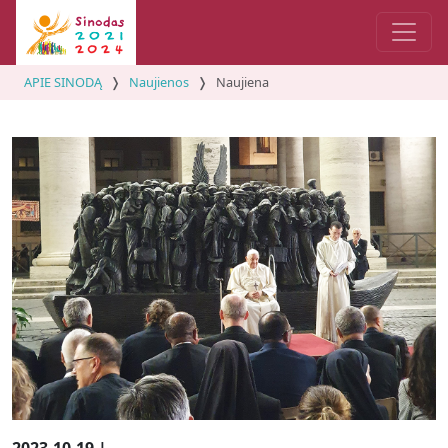
APIE SINODĄ
Naujienos
Naujiena
2023-10-19 |