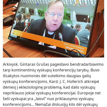
Arkivysk. Gintaras Grušas pageidavo bendradarbiavimo
tarp kontinentinių vyskupų konferencijų tarybų. Buvo
išsakytos nuomonės dėl suteikimo daugiau galių
vyskupų konferencijoms. Kard. J. C. Hollerich atkreipė
dėmesį į ekleziologinę problemą, kad dalis vyskupų
nepriklauso jokiai vyskupų konferencijai. Europoje net
šeši vyskupai yra „laisvi“ nuo priklausymo vyskupų
konferencijoms... Nemažai diskusijų kilo dėl vyskupų