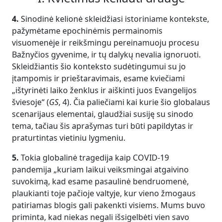
4.
Sinodinė kelionė skleidžiasi istoriniame kontekste,
pažymėtame epochinėmis permainomis
visuomenėje ir reikšmingu pereinamuoju procesu
Bažnyčios gyvenime, ir tų dalykų nevalia ignoruoti.
Skleidžiantis šio konteksto sudėtingumui su jo
įtampomis ir prieštaravimais, esame kviečiami
„ištyrinėti laiko ženklus ir aiškinti juos Evangelijos
šviesoje“ (
GS
, 4). Čia paliečiami kai kurie šio globalaus
scenarijaus elementai, glaudžiai susiję su sinodo
tema, tačiau šis aprašymas turi būti papildytas ir
praturtintas vietiniu lygmeniu.
5.
Tokia globalinė tragedija kaip COVID-19
pandemija „kuriam laikui veiksmingai atgaivino
suvokimą, kad esame pasaulinė bendruomenė,
plaukianti toje pačioje valtyje, kur vieno žmogaus
patiriamas blogis gali pakenkti visiems. Mums buvo
priminta, kad niekas negali išsigelbėti vien savo