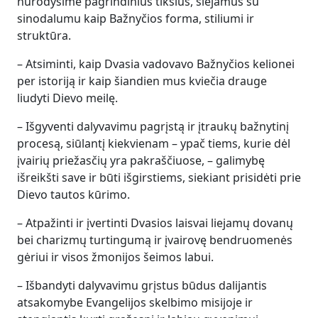
nurodysime pagrindinius tikslus, siejamus su
sinodalumu kaip Bažnyčios forma, stiliumi ir
struktūra.
– Atsiminti, kaip Dvasia vadovavo Bažnyčios kelionei
per istoriją ir kaip šiandien mus kviečia drauge
liudyti Dievo meilę.
– Išgyventi dalyvavimu pagrįstą ir įtraukų bažnytinį
procesą, siūlantį kiekvienam – ypač tiems, kurie dėl
įvairių priežasčių yra pakraščiuose, – galimybę
išreikšti save ir būti išgirstiems, siekiant prisidėti prie
Dievo tautos kūrimo.
– Atpažinti ir įvertinti Dvasios laisvai liejamų dovanų
bei charizmų turtingumą ir įvairovę bendruomenės
gėriui ir visos žmonijos šeimos labui.
– Išbandyti dalyvavimu grįstus būdus dalijantis
atsakomybe Evangelijos skelbimo misijoje ir