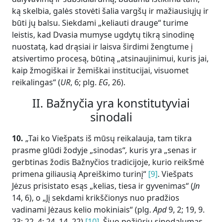
ką skelbia, galės stovėti šalia vargšų ir mažiausiųjų ir
būti jų balsu. Siekdami „keliauti drauge“ turime
leistis, kad Dvasia mumyse ugdytų tikrą sinodinę
nuostatą, kad drąsiai ir laisva širdimi žengtume į
atsivertimo procesą, būtiną „atsinaujinimui, kuris jai,
kaip žmogiškai ir žemiškai institucijai, visuomet
reikalingas“ (
UR
, 6; plg.
EG
, 26).
II. Bažnyčia yra konstitutyviai
sinodali
10.
„Tai ko Viešpats iš mūsų reikalauja, tam tikra
prasme glūdi žodyje „sinodas“
,
kuris yra „senas ir
gerbtinas žodis Bažnyčios tradicijoje, kurio reikšmė
primena giliausią Apreiškimo turinį“
[9]
. Viešpats
Jėzus prisistato esąs „kelias, tiesa ir gyvenimas“ (
Jn
14, 6), o „Jį sekdami krikščionys nuo pradžios
vadinami Jėzaus kelio mokiniais“ (plg.
Apd
9, 2; 19, 9.
23; 22, 4; 24, 14. 22)
[10]
. Šiuo požiūriu sinodalumas