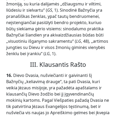
žmoniją, su kuria dalijamės „džiaugsmu ir viltimi,
liūdesiu ir sielvartu“ (
GS
, 1). Sinodinė Bažnyčia yra
pranašiškas ženklas, ypač tautų bendruomenei,
neįstengiančiai pasiūlyti bendro projekto, kuriuo
būtų siekiama gėrio visiems: sinodalumo praktika
Bažnyčiai šiandien yra akivaizdžiausias būdas būti
„visuotiniu išganymo sakramentu“ (
LG
, 48), „artimos
jungties su Dievu ir visos žmonių giminės vienybės
ženklu bei įrankiu“ (
LG
, 1).
III. Klausantis Rašto
16.
Dievo Dvasia, nušviečianti ir gaivinanti šį
Bažnyčių „keliavimą drauge“, ta pati Dvasia, kuri
veikia Jėzaus misijoje, yra pažadėta apaštalams ir
klausančių Dievo žodžio bei jį įgyvendinančių
mokinių kartoms. Pagal Viešpaties pažadą Dvasia ne
tik patvirtina Jėzaus Evangelijos tęstinumą, bet ir
nušviečia vis naujas jo Apreiškimo gelmes bei įkvepia