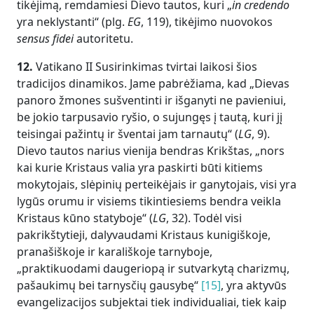
tikėjimą, remdamiesi Dievo tautos, kuri „
in credendo
yra neklystanti“ (plg.
EG
, 119), tikėjimo nuovokos
sensus fidei
autoritetu.
12.
Vatikano II Susirinkimas tvirtai laikosi šios
tradicijos dinamikos. Jame pabrėžiama, kad „Dievas
panoro žmones sušventinti ir išganyti ne pavieniui,
be jokio tarpusavio ryšio, o sujungęs į tautą, kuri jį
teisingai pažintų ir šventai jam tarnautų“ (
LG
, 9).
Dievo tautos narius vienija bendras Krikštas, „nors
kai kurie Kristaus valia yra paskirti būti kitiems
mokytojais, slėpinių perteikėjais ir ganytojais, visi yra
lygūs orumu ir visiems tikintiesiems bendra veikla
Kristaus kūno statyboje“ (
LG
, 32). Todėl visi
pakrikštytieji, dalyvaudami Kristaus kunigiškoje,
pranašiškoje ir karališkoje tarnyboje,
„praktikuodami daugeriopą ir sutvarkytą charizmų,
pašaukimų bei tarnysčių gausybę“
[15]
, yra aktyvūs
evangelizacijos subjektai tiek individualiai, tiek kaip