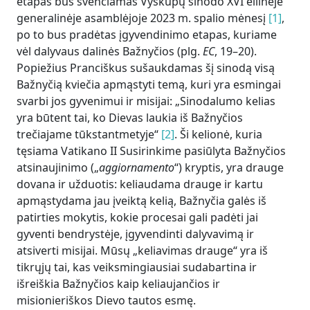
etapas bus švenčiamas Vyskupų sinodo XVI eilinėje
generalinėje asamblėjoje 2023 m. spalio mėnesį
[1]
,
po to bus pradėtas įgyvendinimo etapas, kuriame
vėl dalyvaus dalinės Bažnyčios (plg.
EC
, 19–20).
Popiežius Pranciškus sušaukdamas šį sinodą visą
Bažnyčią kviečia apmąstyti temą, kuri yra esmingai
svarbi jos gyvenimui ir misijai: „Sinodalumo kelias
yra būtent tai, ko Dievas laukia iš Bažnyčios
trečiajame tūkstantmetyje“
[2]
. Ši kelionė, kuria
tęsiama Vatikano II Susirinkime pasiūlyta Bažnyčios
atsinaujinimo („
aggiornamento
“) kryptis, yra drauge
dovana ir užduotis: keliaudama drauge ir kartu
apmąstydama jau įveiktą kelią, Bažnyčia galės iš
patirties mokytis, kokie procesai gali padėti jai
gyventi bendrystėje, įgyvendinti dalyvavimą ir
atsiverti misijai. Mūsų „keliavimas drauge“ yra iš
tikrųjų tai, kas veiksmingiausiai sudabartina ir
išreiškia Bažnyčios kaip keliaujančios ir
misionieriškos Dievo tautos esmę.