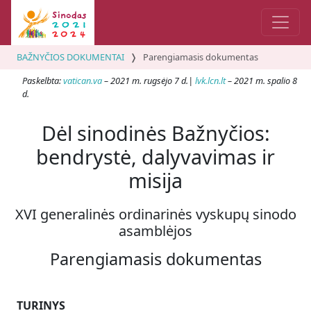
BAŽNYČIOS DOKUMENTAI
Parengiamasis dokumentas
Paskelbta:
vatican.va
– 2021 m. rugsėjo 7 d.|
lvk.lcn.lt
– 2021 m. spalio 8
d.
Dėl sinodinės Bažnyčios:
bendrystė, dalyvavimas ir
misija
XVI generalinės ordinarinės vyskupų sinodo
asamblėjos
Parengiamasis dokumentas
TURINYS