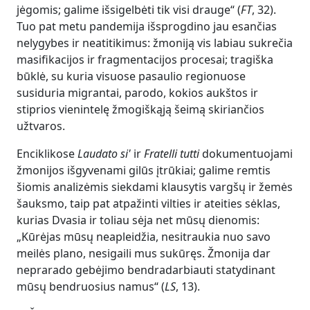
jėgomis; galime išsigelbėti tik visi drauge“ (
FT
, 32).
Tuo pat metu pandemija išsprogdino jau esančias
nelygybes ir neatitikimus: žmoniją vis labiau sukrečia
masifikacijos ir fragmentacijos procesai; tragiška
būklė, su kuria visuose pasaulio regionuose
susiduria migrantai, parodo, kokios aukštos ir
stiprios vienintelę žmogiškąją šeimą skiriančios
užtvaros.
Enciklikose
Laudato si'
ir
Fratelli tutti
dokumentuojami
žmonijos išgyvenami gilūs įtrūkiai; galime remtis
šiomis analizėmis siekdami klausytis vargšų ir žemės
šauksmo, taip pat atpažinti vilties ir ateities sėklas,
kurias Dvasia ir toliau sėja net mūsų dienomis:
„Kūrėjas mūsų neapleidžia, nesitraukia nuo savo
meilės plano, nesigaili mus sukūręs. Žmonija dar
neprarado gebėjimo bendradarbiauti statydinant
mūsų bendruosius namus“ (
LS
, 13).