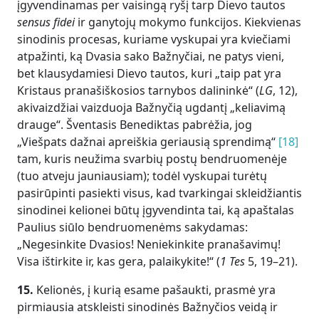
įgyvendinamas per vaisingą ryšį tarp Dievo tautos
sensus fidei
ir ganytojų mokymo funkcijos. Kiekvienas
sinodinis procesas, kuriame vyskupai yra kviečiami
atpažinti, ką Dvasia sako Bažnyčiai, ne patys vieni,
bet klausydamiesi Dievo tautos, kuri „taip pat yra
Kristaus pranašiškosios tarnybos dalininkė“ (
LG
, 12),
akivaizdžiai vaizduoja Bažnyčią ugdantį „keliavimą
drauge“. Šventasis Benediktas pabrėžia, jog
„Viešpats dažnai apreiškia geriausią sprendimą“
[18]
tam, kuris neužima svarbių postų bendruomenėje
(tuo atveju jauniausiam); todėl vyskupai turėtų
pasirūpinti pasiekti visus, kad tvarkingai skleidžiantis
sinodinei kelionei būtų įgyvendinta tai, ką apaštalas
Paulius siūlo bendruomenėms sakydamas:
„Negesinkite Dvasios! Neniekinkite pranašavimų!
Visa ištirkite ir, kas gera, palaikykite!“ (
1 Tes
5, 19–21).
15.
Kelionės, į kurią esame pašaukti, prasmė yra
pirmiausia atskleisti sinodinės Bažnyčios veidą ir