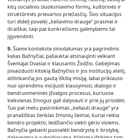
kitų socialinio sluoksniavimo formų, kultūrinės ir
struktūrinės prievartos priežasčių. Šios situacijos
turi didelį poveikį „keliavimo drauge“ prasmei ir
išraiškai, taip pat konkrečioms galimybėms tai
įgyvendinti.
9.
Šiame kontekste sinodalumas yra pagrindinis
kelias Bažnyčiai, pašauktai atsinaujinti veikiant
Šventajai Dvasiai ir klausantis Žodžio. Gebėjimas
įsivaizduoti kitokią Bažnyčios ir jos institucijų ateitį,
atitinkančią jos gautą iškilią misiją, labai priklauso
nuo sprendimo inicijuoti klausymosi, dialogo ir
bendruomeninės įžvalgos procesus, kuriuose
kiekvienas žmogus gali dalyvauti ir prie jų prisidėti.
Tuo pat metu pasirinkimas „keliauti drauge“ yra
pranašiškas ženklas žmonių šeimai, kuriai reikia
bendro projekto, leidžiančio siekti gėrio visiems.
Bažnyčia gebanti puoselėti bendrystę ir brolybę,
dalyvavimą ir subsidiarumą, būdama ištikima tam,