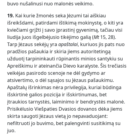
buvo nušalinusi nuo malonės veikimo.
19.
Kai kurie žmonės seka Jėzumi tai aiškiau
išreikšdami, patirdami ištikimą mokinystę, o kiti yra
kviečiami grįžti į savo įprastinį gyvenimą, tačiau visi
liudija juos išgelbėjusio tikėjimo galią (
Mt
15, 28).
Tarp Jėzaus sekėjų yra
apaštalai
, kuriuos jis pats nuo
pradžios pašaukia ir skiria jiems autoritetingą
užduotį tarpininkauti rūpinantis minios santykiu su
Apreiškimu ir ateinančia Dievo karalyste. Šis trečiasis
veikėjas pasirodo scenoje ne dėl gydymo ar
atsivertimo, o dėl sąsajos su Jėzaus pašaukimu.
Apaštalų išrinkimas nėra privilegija, kuriai būdinga
išskirtinė galios pozicija ir išskirtinumas, bet
įtraukios tarnystės, laiminimo ir bendrystės malonė.
Prisikėlusio Viešpaties Dvasios dovanos dėka jiems
skirta saugoti Jėzaus vietą jo nepavaduojant:
nefiltruoti jo buvimo, bet palengvinti susitikimą su
juo.