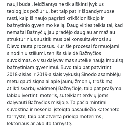
nauji būdai, leidžiantys ne tik aiškinti įvykius
teologijos požiūriu, bet taip pat ir išbandymuose
rasti, kaip iš naujo pagrįsti krikščioniškojo ir
bažnytinio gyvenimo kelią. Daug vilties teikia tai, kad
nemažai Bažnyčių jau pradėjo daugiau ar mažiau
struktūrinius susitikimus bei konsultavimosi su
Dievo tauta procesus. Kur šie procesai formuojami
sinodiniu stiliumi, ten išsiskleidė Bažnyčios
suvokimas, o visų dalyvavimas suteikė naują impulsą
bažnytiniam gyvenimui. Buvo taip pat patvirtinti
2018-aisias ir 2019-aisiais vykusių Sinodo asamblėjų
metu gauti signalai apie jaunų žmonių troškimą
atlikti svarbų vaidmenį Bažnyčioje, taip pat prašymai
labiau įvertinti moteris, suteikiant erdvių joms
dalyvauti Bažnyčios misijoje. Ta pačia mintimi
suvoktina ir neseniai įsteigta pasauliečio katecheto
tarnystė, taip pat atverta prieiga moterims į
lektoriaus ar akolito tarnystę.