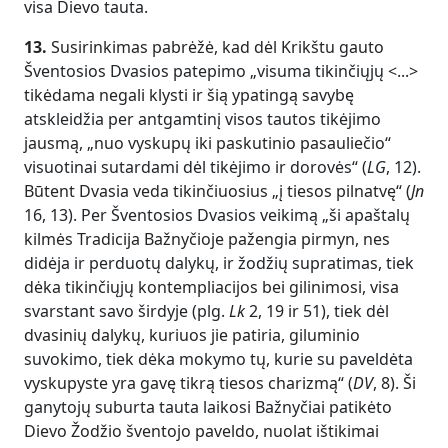
visa Dievo tauta.
13.
Susirinkimas pabrėžė, kad dėl Krikštu gauto
Šventosios Dvasios patepimo „visuma tikinčiųjų <...>
tikėdama negali klysti ir šią ypatingą savybę
atskleidžia per antgamtinį visos tautos tikėjimo
jausmą, „nuo vyskupų iki paskutinio pasauliečio“
visuotinai sutardami dėl tikėjimo ir dorovės“ (
LG
, 12).
Būtent Dvasia veda tikinčiuosius „į tiesos pilnatvę“ (
Jn
16, 13). Per Šventosios Dvasios veikimą „ši apaštalų
kilmės Tradicija Bažnyčioje pažengia pirmyn, nes
didėja ir perduotų dalykų, ir žodžių supratimas, tiek
dėka tikinčiųjų kontempliacijos bei gilinimosi, visa
svarstant savo širdyje (plg.
Lk
2, 19 ir 51), tiek dėl
dvasinių dalykų, kuriuos jie patiria, giluminio
suvokimo, tiek dėka mokymo tų, kurie su paveldėta
vyskupyste yra gavę tikrą tiesos charizmą“ (
DV
, 8). Ši
ganytojų suburta tauta laikosi Bažnyčiai patikėto
Dievo Žodžio šventojo paveldo, nuolat ištikimai