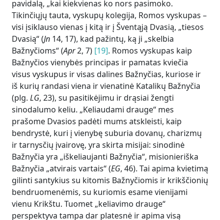
pavidalą, „kai kiekvienas ko nors pasimoko.
Tikinčiųjų tauta, vyskupų kolegija, Romos vyskupas –
visi įsiklauso vienas į kitą ir į Šventąją Dvasią, „tiesos
Dvasią“ (
Jn
14, 17), kad pažintų, ką ji „skelbia
Bažnyčioms“ (
Apr
2, 7)
[19]
. Romos vyskupas kaip
Bažnyčios vienybės principas ir pamatas kviečia
visus vyskupus ir visas dalines Bažnyčias, kuriose ir
iš kurių randasi viena ir vienatinė Katalikų Bažnyčia
(plg.
LG
, 23), su pasitikėjimu ir drąsiai žengti
sinodalumo keliu. „Keliaudami drauge“ mes
prašome Dvasios padėti mums atskleisti, kaip
bendrystė, kuri į vienybę suburia dovanų, charizmų
ir tarnysčių įvairovę, yra skirta misijai: sinodinė
Bažnyčia yra „iškeliaujanti Bažnyčia“, misionieriška
Bažnyčia „atvirais vartais“ (
EG
, 46). Tai apima kvietimą
gilinti santykius su kitomis Bažnyčiomis ir krikščionių
bendruomenėmis, su kuriomis esame vienijami
vienu Krikštu. Tuomet „keliavimo drauge“
perspektyva tampa dar platesnė ir apima visą