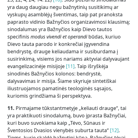
yra daug daugiau negu bažnytinių susitikimų ar
vyskupų asamblėjų šventimas, taip pat pranoksta
paprasto vidinio Bažnyčios organizavimosi klausimą;
sinodalumas yra Bažnyčios kaip Dievo tautos
specifinis
modus vivendi et operandi
būdas, kuriuo
Dievo tauta parodo ir konkrečiai įgyvendina
bendrystę, drauge keliaudama ir susiburdama į
susirinkimą, visiems jos nariams aktyviai dalyvaujant
evangelizacinėje misijoje
[11]
. Taip išryškėja
sinodinės Bažnyčios kolonos: bendrystė,
dalyvavimas ir misija. Šiame skyriuje sintetiškai
iliustruojamos pamatinės teologinės sąsajos,
kuriomis grindžiama ši perspektyva.
11.
Pirmajame tūkstantmetyje „keliauti drauge“, tai
yra praktikuoti sinodalumą, buvo įprasta Bažnyčiai,
kuri buvo suvokiama kaip „Tėvo, Sūnaus ir
Šventosios Dvasios vienybės suburta tauta“
[12]
.
Tiems, kurie skaldė bažnytinį kūną, Bažnyčios tėvai