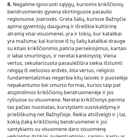
8.
Negalime ignoruoti sąlygų, kuriomis krikščionių
bendruomenės gyvena skirtinguose pasaulio
regionuose, įvairovės. Greta šalių, kuriose Bažnyčia
apima gyventojų daugumą ir išreiškia kultūrinę
atramą visai visuomenei, yra ir tokių, kur katalikai
yra mažuma; kai kuriose iš tų šalių katalikai drauge
su kitais krikščionimis patiria persekiojimus, kartais
ir labai smurtingus, ir neretai kankinystę. Viena
vertus, sekuliarizuota pasaulėžiūra siekia išstumti
religiją iš viešosios erdvės, kita vertus, religinis
fundamentalizmas negerbia kitų laisvės ir puoselėja
nepakantumo bei smurto formas, kurios taip pat
atspindimos krikščionių bendruomenėje ir jos
ryšiuose su visuomene. Neretai krikščionys perima
tas pačias nuostatas, kurstydami susiskaldymą ir
priešiškumą net Bažnyčioje. Reikia atsižvelgti ir į tai,
kokią įtaką krikščionių bendruomenei ir jos
santykiams su visuomene daro visuomenę
veikiantys įtrūkiai, nulemti etninių, rasinių, kastų ar