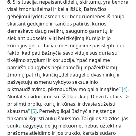
6.
Ši situacija, nepaisant didelių skirtumų, yra bendra
visai žmonių šeimai ir kelia iššūkį Bažnyčios
gebėjimui lydėti asmenis ir bendruomenes iš naujo
skaitant gedėjimo ir kančios patirtis, kurios
demaskavo daug netikrų saugumo garantų, ir
siekiant puoselėti viltį bei tikėjimą Kūrėjo ir jo
kūrinijos gėriu. Tačiau mes negalime pasislėpti nuo
fakto, kad pati Bažnyčia savo viduje susiduria su
tikėjimo stygiumi ir korupcija. Ypač negalime
pamiršti daugybės nepilnamečių ir pažeidžiamų
žmonių patirtų kančių „dėl daugelio dvasininkų ir
pašvęstųjų asmenų vykdyto seksualinio
piktnaudžiavimo, piktnaudžiavimo galia ir sąžine“
[4]
.
Nuolat susiduriame su iššūkiu „kaip Dievo tautai <...>
prisiimti brolių, kurių ir kūnas, ir dvasia sužeisti,
skausmą“
[5]
. Pernelyg ilgai Bažnyčia neįstengė
tinkamai išgirsti aukų šauksmo. Tai gilios žaizdos, jas
sunku užgydyti, dėl jų niekuomet nebus užtektinai
prašoma atleidimo ir jos trukdo, kartais sudaro