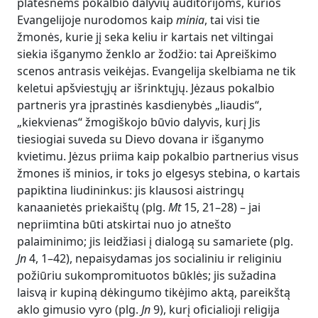
platesnėms pokalbio dalyvių auditorijoms, kurios
Evangelijoje nurodomos kaip
minia
, tai visi tie
žmonės, kurie jį seka keliu ir kartais net viltingai
siekia išganymo ženklo ar žodžio: tai Apreiškimo
scenos antrasis veikėjas. Evangelija skelbiama ne tik
keletui apšviestųjų ar išrinktųjų. Jėzaus pokalbio
partneris yra įprastinės kasdienybės „liaudis“,
„kiekvienas“ žmogiškojo būvio dalyvis, kurį Jis
tiesiogiai suveda su Dievo dovana ir išganymo
kvietimu. Jėzus priima kaip pokalbio partnerius visus
žmones iš minios, ir toks jo elgesys stebina, o kartais
papiktina liudininkus: jis klausosi aistringų
kanaanietės priekaištų (plg.
Mt
15, 21–28) – jai
nepriimtina būti atskirtai nuo jo atnešto
palaiminimo; jis leidžiasi į dialogą su samariete (plg.
Jn
4, 1–42), nepaisydamas jos socialiniu ir religiniu
požiūriu sukompromituotos būklės; jis sužadina
laisvą ir kupiną dėkingumo tikėjimo aktą, pareikštą
aklo gimusio vyro (plg.
Jn
9), kurį oficialioji religija