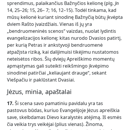
sprendimus, palaikančius Bažnyčios kelionę (plg.
Jn
14, 25–26; 15, 26– 7; 16, 12–15). Todėl tinkama, kad
mūsų kelionė kuriant sinodinę Bažnyčią būtų įkvėpta
dviem Rašto įvaizdžiais. Vienas iš jų yra
„bendruomeninės scenos“ vaizdas, nuolat lydintis
evangelizacijos kelionę; kitas nurodo Dvasios patirtį,
per kurią Petras ir ankstyvoji bendruomenė
atpažįsta riziką, kai dalijimuisi tikėjimu nustatomos
neteisėtos ribos. Šių dviejų Apreiškimo momentų
apmąstymas gali suteikti reikšmingo įkvėpimo
sinodinei patirčiai „keliaujant drauge“, sekant
Viešpačiu ir paklūstant Dvasiai.
Jėzus, minia, apaštalai
17.
Ši scena savo pamatiniu pavidalu yra tas
pastovus būdas, kuriuo Evangelijoje Jėzus apreiškia
save, skelbdamas Dievo karalystės atėjimą. Iš esmės
čia veikia trys veikėjai (plius vienas). Žinoma,