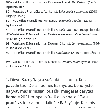
DV
– Vatikano II Susirinkimas. Dogminė konst.
Dei Verbum
(1965 m.
lapkričio 18 d.)
EC
– Popiežius Pranciškus. Ap. konst.
Episcopalis communio
(2018 m.
rugsėjo 15 d.)
EG
– Popiežius Pranciškus. Ap. parag.
Evangelii gaudium
(2013 m.
lapkričio 24 d.)
FT
– Popiežius Pranciškus. Enciklika
Fratelli tutti
(2020 m. spalio 3 d.)
GS
– Vatikano II Susirinkimas. Pastoracinė konst.
Gaudium et spes
(1965 m. gruodžio 7 d.)
LG
– Vatikano II Susirinkimas. Dogminė konst.
Lumen gentium
(1964
m. lapkričio 21 d.)
LS
– Popiežius Pranciškus. Enciklika
Laudato si'
(2015 m. gegužės 24
d.)
UR
– Vatikano II Susirinkimas. Dekretas
Unitatis redintegratio
(1964
m. lapkričio 21 d.)
1.
Dievo Bažnyčia yra sušaukta į sinodą. Kelias,
pavadintas „Dėl sinodinės Bažnyčios: bendrystė,
dalyvavimas ir misija“, bus iškilmingai atidarytas
Romoje 2021 m. spalio 9–10 d., o spalio 17-ąją
pradėtas kiekvienoje dalinėje Bažnyčioje. Kertinis