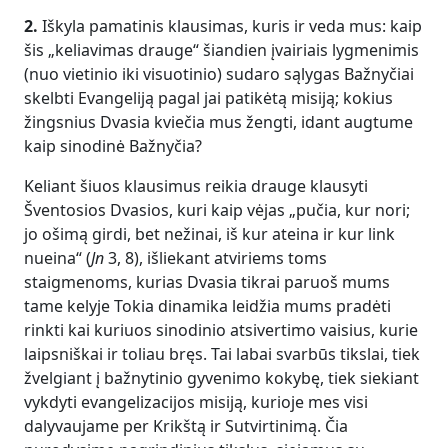
2.
Iškyla pamatinis klausimas, kuris ir veda mus: kaip
šis „keliavimas drauge“ šiandien įvairiais lygmenimis
(nuo vietinio iki visuotinio) sudaro sąlygas Bažnyčiai
skelbti Evangeliją pagal jai patikėtą misiją; kokius
žingsnius Dvasia kviečia mus žengti, idant augtume
kaip sinodinė Bažnyčia?
Keliant šiuos klausimus reikia drauge klausyti
Šventosios Dvasios, kuri kaip vėjas „pučia, kur nori;
jo ošimą girdi, bet nežinai, iš kur ateina ir kur link
nueina“ (
Jn
3, 8), išliekant atviriems toms
staigmenoms, kurias Dvasia tikrai paruoš mums
tame kelyje Tokia dinamika leidžia mums pradėti
rinkti kai kuriuos sinodinio atsivertimo vaisius, kurie
laipsniškai ir toliau bręs. Tai labai svarbūs tikslai, tiek
žvelgiant į bažnytinio gyvenimo kokybę, tiek siekiant
vykdyti evangelizacijos misiją, kurioje mes visi
dalyvaujame per Krikštą ir Sutvirtinimą. Čia