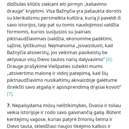
didžiules kliūtis siekiant eiti pirmyn „keliavimo
draugeׅ“ kryptimi. Visa Bažnyčia yra pašaukta dorotis
su klerikalizmu persmelkta kultūra, kurią ji paveldi iš
savo istorijos, taip pat su tomis naudojimosi valdžia
formomis, kurios susijusios su įvairiais
piktnaudžiavimais (valdžia, ekonomine padėtimi,
sąžine, lytiškumu). Neįmanoma „įsivaizduoti, kad
Bažnyčia atsiverstų, jos veikimas pasikeistų be
aktyvaus visų Dievo tautos narių dalyvavimo“
[6]
.
Drauge prašykime Viešpaties suteikti mums
„atsivertimo malonę ir vidinį patepimą, kad šių
piktnaudžiavimo nusikaltimų akivaizdoje galėtume
išreikšti savo atgailą ir apsisprendimą drąsiai kovoti“
[7]
.
7.
Nepaisydama mūsų neištikimybės, Dvasia ir toliau
veikia istorijoje ir rodo savo gaivinančią galią. Būtent
kentėjimų vagose, kurias patyrė žmonių šeima ir
Dievo tauta, skleidžiasi naujos tikėjimo kalbos ir