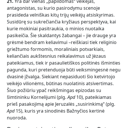
21.
Yra dar vienas „papildomas“ veikėjas,
antagonistas, su kurio pasirodymu scenoje
prasideda velniškas kitų trijų veikėjų atsiskyrimas.
Susidūrę su sukrečiančia kryžiaus perspektyva, kai
kurie mokiniai pasitraukia, o minios nuotaika
pasikeičia. Šie skaldantys žabangai – jie drauge yra
grėsmė bendram keliavimui –reiškiasi tiek religinio
griežtumo formomis, moraliniais potvarkiais,
keliančiais aukštesnius reikalavimus už Jėzaus
pateikiamus, tiek ir pasaulietiškos politinės išminties
pagunda, kuri pretenduoja būti veiksmingesnė negu
dvasinė įžvalga. Siekiant nepasiduoti šio ketvirtojo
veikėjo vilionėms, būtinas nuolatinis atsivertimas.
Šiuo požiūriu ypač reikšmingas epizodas su
šimtininku Kornelijumi (plg.
Apd
10), pateikiamas
prieš pasakojimą apie Jeruzalės „susirinkimą“ (plg.
Apd
15), kuris yra sinodinės Bažnyčios kertinė
nuoroda.