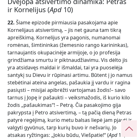
Dvejopa atsivertimo dinamika: Petras
ir Kornelijus (
Apd
10)
22.
Šiame epizode pirmiausia pasakojama apie
Kornelijaus atsivertimą, – jis net gauna tam tikrą
apreiškimą. Kornelijus yra pagonis, numanomai
romėnas, šimtininkas (žemesnio rango karininkas),
tarnaujantis okupacinėje armijoje, o jo profesija
grindžiama smurtu ir piktnaudžiavimu. Vis dėlto jis
yra atsidavęs maldai ir išmaldai, tai yra puoselėja
santykį su Dievu ir rūpinasi artimu. Būtent į jo namus
stebėtinai ateina angelas, pašaukia jį vardu ir ragina
pasiųsti – misijai apibrėžti vartojamas žodis!– savo
tarnus į Jopę ir pašaukti – veiksmažodis, iš kurio kilo
žodis „pašaukimas“! – Petrą. Čia pasakojimo gija
pakrypsta į Petro atsivertimą, – tą pačią dieną Petras
patyrė regėjimą, kurio metu balsas liepė jam pjauti ir
valgyti gyvūnus, tarp kurių buvo ir nešvarių. Jo
atsakas ryžtingas: „Jokiu būdu, Viešpatie!“ (
Apd
10,