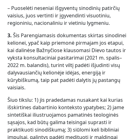
– Puoselėti neseniai išgyventų sinodinių patirčių
vaisius, juos vertinti ir įgyvendinti visuotiniu,
regioniniu, nacionaliniu ir vietiniu lygmeniu.
3.
Šis Parengiamasis dokumentas skirtas sinodinei
kelionei, ypač kaip priemonė pirmajam jos etapui,
kai dalinėse Bažnyčiose klausomasi Dievo tautos ir
vyksta konsultaciniai pasitarimai (2021 m. spalis–
2022 m. balandis), turint viltį padėti išjudinti visų
dalyvausiančių kelionėje idėjas, energiją ir
kūrybiškumą, taip pat padėti dalytis jų pastangų
vaisiais.
Šiuo tikslu: 1) jis pradedamas nusakant kai kurias
išskirtines dabartinio konteksto ypatybes; 2) jame
sintetiškai iliustruojamos pamatinės teologinės
sąsajos, kad būtų galima teisingai suprasti ir
praktikuoti sinodiškumą; 3) siūlomi keli bibliniai
impulsai, galintys padėti medituoti ir maldingai