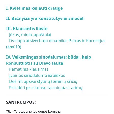
I. Kvietimas keliauti drauge
II. Bažnyčia yra konstitutyviai sinodali
III. Klausantis Rašto
Jėzus, minia, apaštalai
Dvejopa atsivertimo dinamika: Petras ir Kornelijus
(
Apd
10)
IV. Veiksmingas sinodalumas: būdai, kaip
konsultuotis su Dievo tauta
Pamatinis klausimas
Įvairios sinodalumo išraiškos
Dešimt apsvarstytinų teminių sričių
Prisidėti prie konsultacinių pasitarimų
SANTRUMPOS:
TTK
– Tarptautinė teologijos komisija