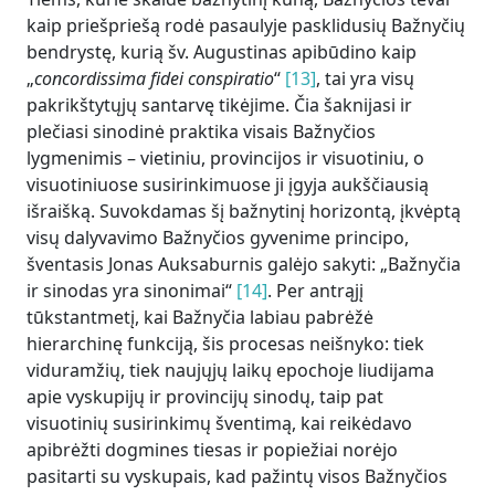
kaip priešpriešą rodė pasaulyje pasklidusių Bažnyčių
bendrystę, kurią šv. Augustinas apibūdino kaip
„
concordissima fidei conspiratio
“
[13]
, tai yra visų
pakrikštytųjų santarvę tikėjime. Čia šaknijasi ir
plečiasi sinodinė praktika visais Bažnyčios
lygmenimis – vietiniu, provincijos ir visuotiniu, o
visuotiniuose susirinkimuose ji įgyja aukščiausią
išraišką. Suvokdamas šį bažnytinį horizontą, įkvėptą
visų dalyvavimo Bažnyčios gyvenime principo,
šventasis Jonas Auksaburnis galėjo sakyti: „Bažnyčia
ir sinodas yra sinonimai“
[14]
. Per antrąjį
tūkstantmetį, kai Bažnyčia labiau pabrėžė
hierarchinę funkciją, šis procesas neišnyko: tiek
viduramžių, tiek naujųjų laikų epochoje liudijama
apie vyskupijų ir provincijų sinodų, taip pat
visuotinių susirinkimų šventimą, kai reikėdavo
apibrėžti dogmines tiesas ir popiežiai norėjo
pasitarti su vyskupais, kad pažintų visos Bažnyčios