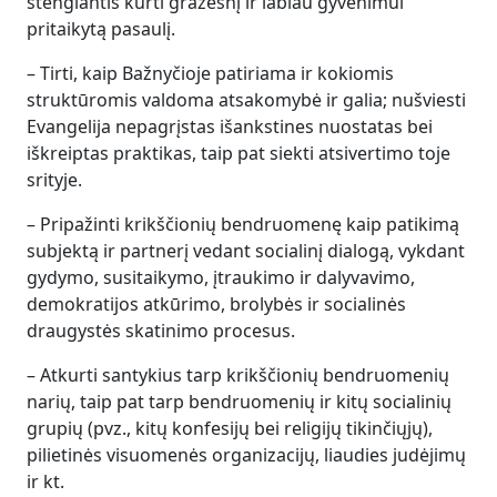
stengiantis kurti gražesnį ir labiau gyvenimui
pritaikytą pasaulį.
– Tirti, kaip Bažnyčioje patiriama ir kokiomis
struktūromis valdoma atsakomybė ir galia; nušviesti
Evangelija nepagrįstas išankstines nuostatas bei
iškreiptas praktikas, taip pat siekti atsivertimo toje
srityje.
– Pripažinti krikščionių bendruomenę kaip patikimą
subjektą ir partnerį vedant socialinį dialogą, vykdant
gydymo, susitaikymo, įtraukimo ir dalyvavimo,
demokratijos atkūrimo, brolybės ir socialinės
draugystės skatinimo procesus.
– Atkurti santykius tarp krikščionių bendruomenių
narių, taip pat tarp bendruomenių ir kitų socialinių
grupių (pvz., kitų konfesijų bei religijų tikinčiųjų),
pilietinės visuomenės organizacijų, liaudies judėjimų
ir kt.