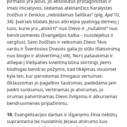
pirmasis yra Jėzus, jis absoliutus protagonistas ir
imasi iniciatyvos, sėdamas ateinančios Karalystės
žodžius ir ženklus „nebūdamas šališkas“ (plg.
Apd
10,
34). Įvairiais būdais Jėzus atkreipia ypatingą dėmesį į
tuos, kurie yra „atskirti“ nuo Dievo ir „nušalinti“ nuo
bendruomenės (Evangelijos kalba – nusidėjėlius ir
vargšus). Savo žodžiais ir veiksmais Dievo Tėvo
vardu ir Šventosios Dvasios galia jis siūlo išlaisvinimą
nuo blogio ir atsivertimą į viltį. Nors pašaukimai ir
atliepai į Viešpaties kvietimą būna skirtingi, jiems
būdingas bendras požymis, kad tikėjimas visuomet
kyla ten, kur parodomas žmogaus vertumas:
išklausomas jo pagalbos šauksmas, padedama jam
įveikti sunkumus, vertinamas jo atvirumas, jo
orumas patvirtinamas Dievo žvilgsniu ir atkuriamas
bendruomenės pripažinimu.
18.
Evangelizacijos darbas ir išganymo žinia nebūtų
suprantama be nuolatinio Jėzaus atvirumo kuo