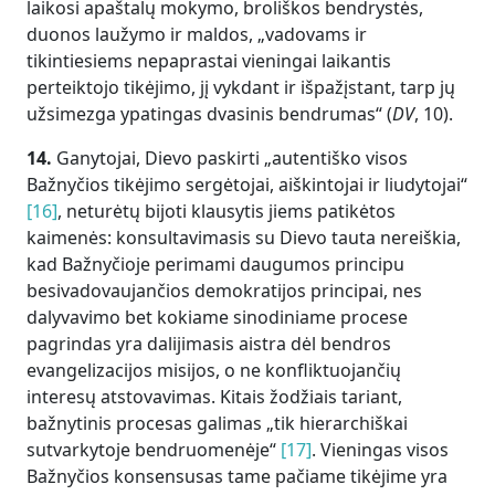
laikosi apaštalų mokymo, broliškos bendrystės,
duonos laužymo ir maldos, „vadovams ir
tikintiesiems nepaprastai vieningai laikantis
perteiktojo tikėjimo, jį vykdant ir išpažįstant, tarp jų
užsimezga ypatingas dvasinis bendrumas“ (
DV
, 10).
14.
Ganytojai, Dievo paskirti „autentiško visos
Bažnyčios tikėjimo sergėtojai, aiškintojai ir liudytojai“
[16]
, neturėtų bijoti klausytis jiems patikėtos
kaimenės: konsultavimasis su Dievo tauta nereiškia,
kad Bažnyčioje perimami daugumos principu
besivadovaujančios demokratijos principai, nes
dalyvavimo bet kokiame sinodiniame procese
pagrindas yra dalijimasis aistra dėl bendros
evangelizacijos misijos, o ne konfliktuojančių
interesų atstovavimas. Kitais žodžiais tariant,
bažnytinis procesas galimas „tik hierarchiškai
sutvarkytoje bendruomenėje“
[17]
. Vieningas visos
Bažnyčios konsensusas tame pačiame tikėjime yra