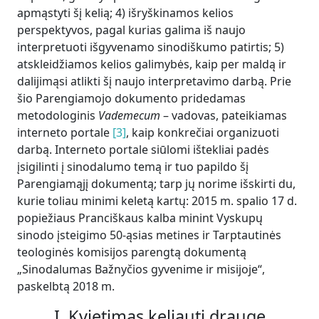
apmąstyti šį kelią; 4) išryškinamos kelios
perspektyvos, pagal kurias galima iš naujo
interpretuoti išgyvenamo sinodiškumo patirtis; 5)
atskleidžiamos kelios galimybės, kaip per maldą ir
dalijimąsi atlikti šį naujo interpretavimo darbą. Prie
šio Parengiamojo dokumento pridedamas
metodologinis
Vademecum
– vadovas, pateikiamas
interneto portale
[3]
, kaip konkrečiai organizuoti
darbą. Interneto portale siūlomi ištekliai padės
įsigilinti į sinodalumo temą ir tuo papildo šį
Parengiamąjį dokumentą; tarp jų norime išskirti du,
kurie toliau minimi keletą kartų: 2015 m. spalio 17 d.
popiežiaus Pranciškaus kalba minint Vyskupų
sinodo įsteigimo 50-ąsias metines ir Tarptautinės
teologinės komisijos parengtą dokumentą
„Sinodalumas Bažnyčios gyvenime ir misijoje“,
paskelbtą 2018 m.
I. Kvietimas keliauti drauge