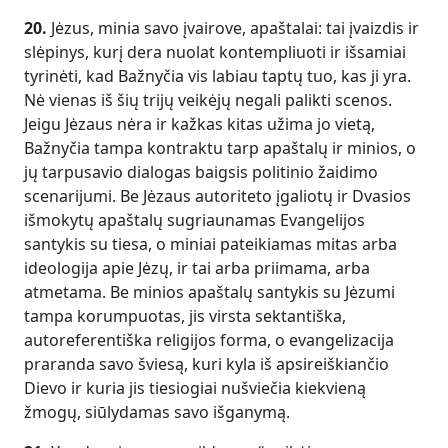
20.
Jėzus, minia savo įvairove, apaštalai: tai įvaizdis ir
slėpinys, kurį dera nuolat kontempliuoti ir išsamiai
tyrinėti, kad Bažnyčia vis labiau taptų tuo, kas ji yra.
Nė vienas iš šių trijų veikėjų negali palikti scenos.
Jeigu Jėzaus nėra ir kažkas kitas užima jo vietą,
Bažnyčia tampa kontraktu tarp apaštalų ir minios, o
jų tarpusavio dialogas baigsis politinio žaidimo
scenarijumi. Be Jėzaus autoriteto įgaliotų ir Dvasios
išmokytų apaštalų sugriaunamas Evangelijos
santykis su tiesa, o miniai pateikiamas mitas arba
ideologija apie Jėzų, ir tai arba priimama, arba
atmetama. Be minios apaštalų santykis su Jėzumi
tampa korumpuotas, jis virsta sektantiška,
autoreferentiška religijos forma, o evangelizacija
praranda savo šviesą, kuri kyla iš apsireiškiančio
Dievo ir kuria jis tiesiogiai nušviečia kiekvieną
žmogų, siūlydamas savo išganymą.