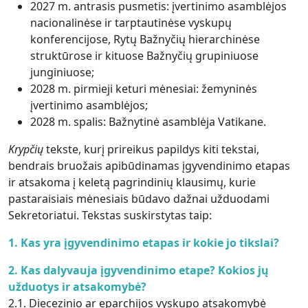
2027 m. antrasis pusmetis: įvertinimo asamblėjos
nacionalinėse ir tarptautinėse vyskupų
konferencijose, Rytų Bažnyčių hierarchinėse
struktūrose ir kituose Bažnyčių grupiniuose
junginiuose;
2028 m. pirmieji keturi mėnesiai: žemyninės
įvertinimo asamblėjos;
2028 m. spalis: Bažnytinė asamblėja Vatikane.
Krypčių
tekste, kurį prireikus papildys kiti tekstai,
bendrais bruožais apibūdinamas įgyvendinimo etapas
ir atsakoma į keletą pagrindinių klausimų, kurie
pastaraisiais mėnesiais būdavo dažnai užduodami
Sekretoriatui. Tekstas suskirstytas taip:
1. Kas yra įgyvendinimo etapas ir kokie jo tikslai?
2. Kas dalyvauja įgyvendinimo etape? Kokios jų
užduotys ir atsakomybė?
2.1. Diecezinio ar eparchijos vyskupo atsakomybė