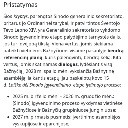
Pristatymas
Šios
Kryptys
, parengtos Sinodo generalinio sekretoriato,
pritarus jo Ordinarinei tarybai, ir patvirtintos Šventojo
Tėvo Leono XIV, yra Generalinio sekretoriato vykdomo
Sinodo įgyvendinimo etapo palydėjimo tarnystės dalis.
Jos turi dvejopą tikslą. Viena vertus, jomis siekiama
pateikti vietinėms Bažnyčioms visame pasaulyje
bendrą
referencinį planą
, kuris palengvintų bendrą kelią. Kita
vertus, jomis skatinamas
dialogas
, lydėsiantis visą
Bažnyčią į 2028 m. spalio mėn. vyksiančią Bažnytinę
asamblėją, laikantis etapų, jau paskelbtų kovo 15
d.
Laiške dėl Sinodo įgyvendinimo etapo lydimojo proceso
:
2025 m. birželio mėn. – 2026 m. gruodžio mėn.:
[Sinodo] įgyvendinimo proceso vykdymas vietinėse
Bažnyčiose ir Bažnyčių grupiniuose junginiuose;
2027 m. pirmasis pusmetis: įvertinimo asamblėjos
vyskupijose ir eparchijose;