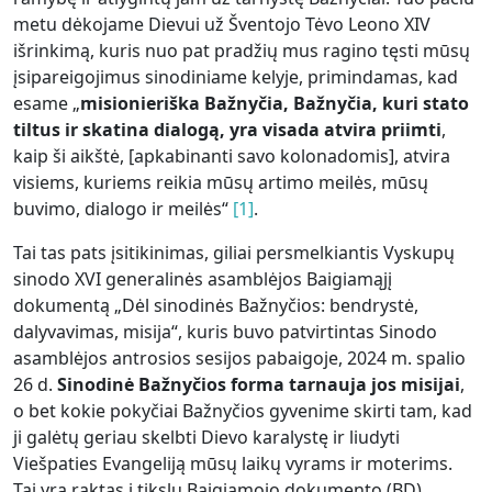
metu dėkojame Dievui už Šventojo Tėvo Leono XIV
išrinkimą, kuris nuo pat pradžių mus ragino tęsti mūsų
įsipareigojimus sinodiniame kelyje, primindamas, kad
esame „
misionieriška Bažnyčia, Bažnyčia, kuri stato
tiltus ir skatina dialogą, yra visada atvira priimti
,
kaip ši aikštė, [apkabinanti savo kolonadomis], atvira
visiems, kuriems reikia mūsų artimo meilės, mūsų
buvimo, dialogo ir meilės“
[1]
.
Tai tas pats įsitikinimas, giliai persmelkiantis Vyskupų
sinodo XVI generalinės asamblėjos Baigiamąjį
dokumentą „Dėl sinodinės Bažnyčios: bendrystė,
dalyvavimas, misija“, kuris buvo patvirtintas Sinodo
asamblėjos antrosios sesijos pabaigoje, 2024 m. spalio
26 d.
Sinodinė Bažnyčios forma tarnauja jos misijai
,
o bet kokie pokyčiai Bažnyčios gyvenime skirti tam, kad
ji galėtų geriau skelbti Dievo karalystę ir liudyti
Viešpaties Evangeliją mūsų laikų vyrams ir moterims.
Tai yra raktas į tikslų Baigiamojo dokumento (BD)