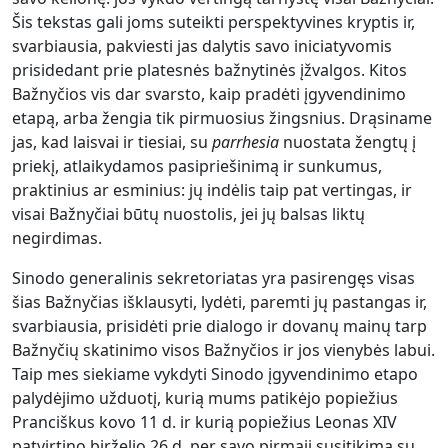
Šis tekstas gali joms suteikti perspektyvines kryptis ir,
svarbiausia, pakviesti jas dalytis savo iniciatyvomis
prisidedant prie platesnės bažnytinės įžvalgos. Kitos
Bažnyčios vis dar svarsto, kaip pradėti įgyvendinimo
etapą, arba žengia tik pirmuosius žingsnius. Drąsiname
jas, kad laisvai ir tiesiai, su
parrhesia
nuostata žengtų į
priekį, atlaikydamos pasipriešinimą ir sunkumus,
praktinius ar esminius: jų indėlis taip pat vertingas, ir
visai Bažnyčiai būtų nuostolis, jei jų balsas liktų
negirdimas.
Sinodo generalinis sekretoriatas yra pasirengęs visas
šias Bažnyčias išklausyti, lydėti, paremti jų pastangas ir,
svarbiausia, prisidėti prie dialogo ir dovanų mainų tarp
Bažnyčių skatinimo visos Bažnyčios ir jos vienybės labui.
Taip mes siekiame vykdyti Sinodo įgyvendinimo etapo
palydėjimo užduotį, kurią mums patikėjo popiežius
Pranciškus kovo 11 d. ir kurią popiežius Leonas XIV
patvirtino birželio 26 d. per savo pirmąjį susitikimą su