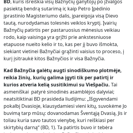
BD
, kuris išreiškia visų Bažnyčių ganytojų po įžvalgos
pasiektą bendrą sutarimą ir, kaip Petro Įpėdinio
įprastinio Magisteriumo dalis, įpareigoja visą Dievo
tautą, nurodydamas tolesnės veiklos kryptį. Įvairių
Bažnyčių patirtis per pastaruosius mėnesius veikiau
rodo, kaip vaisinga yra grįžti prie ankstesniuose
etapuose nueito kelio ir to, kas per jį buvo išmokta,
siekiant vietinei Bažnyčiai grąžinti vaisius to proceso, į
kurį įsitraukė kitos Bažnyčios ir visa Bažnyčia.
Kad Bažnyčia galėtų augti sinodiškumo plotmėje,
reikia žinių, kurių galima įgyti tik per patirtį ir
kurios atveria kelią susitikimui su Viešpačiu.
Tai
asmeniškai patyrė sinodinės asamblėjos dalyviai;
neatsitiktinai BD prasideda liudijimu: „Išgyvendami
pokalbį Dvasioje, klausydamiesi vieni kitų, suvokėme Jo
buvimą tarp mūsų: dovanodamas Šventąją Dvasią, Jis ir
toliau kuria savo tautos vienybę, kuri reiškiasi per
skirtybių darną“ (BD, 1). Ta patirtis buvo ir tebėra