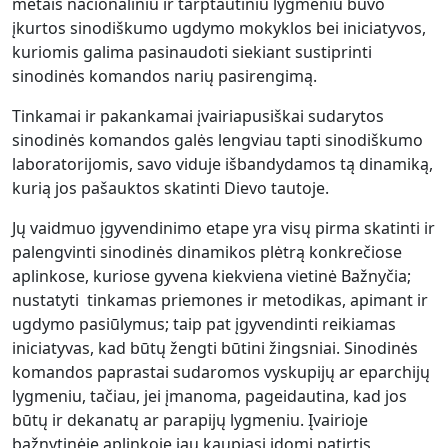
metais nacionaliniu ir tarptautiniu lygmeniu buvo
įkurtos sinodiškumo ugdymo mokyklos bei iniciatyvos,
kuriomis galima pasinaudoti siekiant sustiprinti
sinodinės komandos narių pasirengimą.
Tinkamai ir pakankamai įvairiapusiškai sudarytos
sinodinės komandos galės lengviau tapti sinodiškumo
laboratorijomis, savo viduje išbandydamos tą dinamiką,
kurią jos pašauktos skatinti Dievo tautoje.
Jų vaidmuo įgyvendinimo etape yra visų pirma skatinti ir
palengvinti sinodinės dinamikos plėtrą konkrečiose
aplinkose, kuriose gyvena kiekviena vietinė Bažnyčia;
nustatyti tinkamas priemones ir metodikas, apimant ir
ugdymo pasiūlymus; taip pat įgyvendinti reikiamas
iniciatyvas, kad būtų žengti būtini žingsniai. Sinodinės
komandos paprastai sudaromos vyskupijų ar eparchijų
lygmeniu, tačiau, jei įmanoma, pageidautina, kad jos
būtų ir dekanatų ar parapijų lygmeniu. Įvairioje
bažnytinėje aplinkoje jau kaupiasi įdomi patirtis,