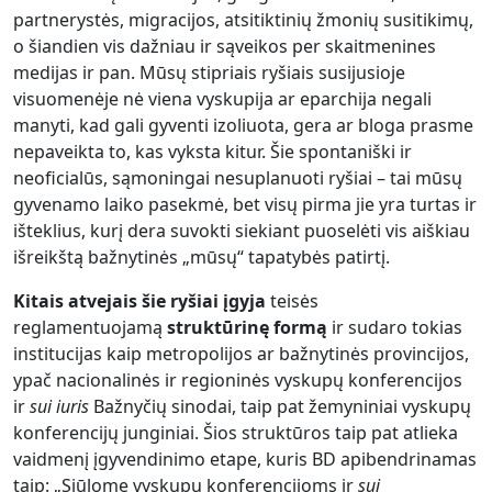
partnerystės, migracijos, atsitiktinių žmonių susitikimų,
o šiandien vis dažniau ir sąveikos per skaitmenines
medijas ir pan. Mūsų stipriais ryšiais susijusioje
visuomenėje nė viena vyskupija ar eparchija negali
manyti, kad gali gyventi izoliuota, gera ar bloga prasme
nepaveikta to, kas vyksta kitur. Šie spontaniški ir
neoficialūs, sąmoningai nesuplanuoti ryšiai – tai mūsų
gyvenamo laiko pasekmė, bet visų pirma jie yra turtas ir
išteklius, kurį dera suvokti siekiant puoselėti vis aiškiau
išreikštą bažnytinės „mūsų“ tapatybės patirtį.
Kitais atvejais šie ryšiai įgyja
teisės
reglamentuojamą
struktūrinę formą
ir sudaro tokias
institucijas kaip metropolijos ar bažnytinės provincijos,
ypač nacionalinės ir regioninės vyskupų konferencijos
ir
sui iuris
Bažnyčių sinodai, taip pat žemyniniai vyskupų
konferencijų junginiai. Šios struktūros taip pat atlieka
vaidmenį įgyvendinimo etape, kuris BD apibendrinamas
taip: „Siūlome vyskupų konferencijoms ir
sui