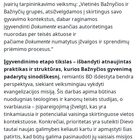
įvairių tarpininkavimo veiksmų: „Vietinės Bažnyčios ir
Bažnyčių grupės, atsižvelgdamos į skirtingus savo
gyvavimo kontekstus, dabar raginamos
įgyvendinti
Dokumente
esančias autoritetingas
nuorodas per teisės aktuose ir
pačiame
Dokumente
numatytus įžvalgos ir sprendimų
priėmimo procesus.“
Įgyvendinimo etapo tikslas – išbandyti atnaujintas
praktikas ir struktūras, kurios Bažnyčios gyvenimą
padarytų sinodiškesnį
, remiantis BD išdėstyta bendra
perspektyva, siekiant veiksmingiau vykdyti
evangelizacijos misiją. Šis darbas apima būtinas
nuodugnias teologines ir kanonų teisės studijas, o
svarbiausia – įsipareigojimą įžvelgti, kas yra
tinkamiausia ir potencialiai vaisinga skirtinguose vietos
kontekstuose. Konkrečiai, prioritetas yra suteikti Dievo
tautai naujas galimybes keliauti kartu ir apmąstyti šias
patirtis, kad būtų galima pasinaudoti jų vaisiais misijos