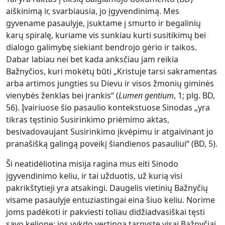
aiškinimą ir, svarbiausia, jo įgyvendinimą. Mes
gyvename pasaulyje, įsuktame į smurto ir begalinių
karų spiralę, kuriame vis sunkiau kurti susitikimų bei
dialogo galimybę siekiant bendrojo gėrio ir taikos.
Dabar labiau nei bet kada anksčiau jam reikia
Bažnyčios, kuri mokėtų būti „Kristuje tarsi sakramentas
arba artimos jungties su Dievu ir visos žmonių giminės
vienybės ženklas bei įrankis“ (
Lumen gentium
, 1; plg. BD,
56). Įvairiuose šio pasaulio kontekstuose Sinodas „yra
tikras tęstinio Susirinkimo priėmimo aktas,
besivadovaujant Susirinkimo įkvėpimu ir atgaivinant jo
pranašišką galingą poveikį šiandienos pasauliui“ (BD, 5).
Ši neatidėliotina misija ragina mus eiti Sinodo
įgyvendinimo keliu, ir tai užduotis, už kurią visi
pakrikštytieji yra atsakingi. Daugelis vietinių Bažnyčių
visame pasaulyje entuziastingai eina šiuo keliu. Norime
joms padėkoti ir pakviesti toliau didžiadvasiškai tęsti
savo kelionę: jos vykdo vertingą tarnystę visai Bažnyčiai.