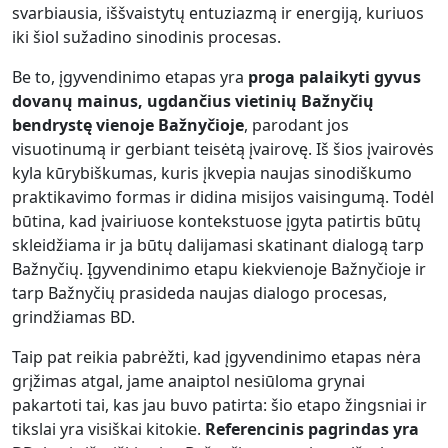
svarbiausia, iššvaistytų entuziazmą ir energiją, kuriuos
iki šiol sužadino sinodinis procesas.
Be to, įgyvendinimo etapas yra
proga palaikyti gyvus
dovanų mainus, ugdančius vietinių Bažnyčių
bendrystę vienoje Bažnyčioje
, parodant jos
visuotinumą ir gerbiant teisėtą įvairovę. Iš šios įvairovės
kyla kūrybiškumas, kuris įkvepia naujas sinodiškumo
praktikavimo formas ir didina misijos vaisingumą. Todėl
būtina, kad įvairiuose kontekstuose įgyta patirtis būtų
skleidžiama ir ja būtų dalijamasi skatinant dialogą tarp
Bažnyčių. Įgyvendinimo etapu kiekvienoje Bažnyčioje ir
tarp Bažnyčių prasideda naujas dialogo procesas,
grindžiamas BD.
Taip pat reikia pabrėžti, kad įgyvendinimo etapas nėra
grįžimas atgal, jame anaiptol nesiūloma grynai
pakartoti tai, kas jau buvo patirta: šio etapo žingsniai ir
tikslai yra visiškai kitokie.
Referencinis pagrindas yra