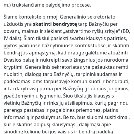
m.) truksiančiame palydėjimo procese.
Šiame kontekste pirmoji Generalinio sekretoriato
užduotis yra
skatinti bendrystę
tarp Bažnyčių per
dovanų mainus ir siekiant „atsivertimo ryšių srityje“ (BD,
IV dalis). Šiam tikslui pasiekti svarbu klausytis patirties,
įgytos įvairiuose bažnytiniuose kontekstuose, ir skatinti
bendrą jos apmąstymą, kad drauge galėtume atpažinti
Dvasios balsą ir nukreipti savo žingsnius jos nurodoma
kryptimi. Generalinis sekretoriatas yra pašauktas remti
nuolatinį dialogą tarp Bažnyčių, tarpininkaudamas ir
padėdamas joms tarpusavyje komunikuoti ir bendrauti,
ir tai daryti visų pirma per Bažnyčių grupinius junginius,
ypač žemyniniu lygmeniu. Šiuo tikslu jis klausysis
vietinių Bažnyčių ir rinks jų atsiliepimus, kurių pagrindu
parengs pastabas ir pagalbines priemones, platins
informaciją ir pasiūlymus. Be to, bus siūlomi susitikimai,
kurie skatins abipusį klausymąsi, dalijimąsi apie
sinodinę kelionę bei jos vaisius ir bendrą padėką