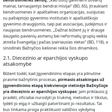
mainai, tarnaujantys bendrai misijai“ (BD, 65), įtraukiant
bendruomenes ir apaštalines organizacijas, susijusias
su pašvęstojo gyvenimo institutais ir apaštališkojo
gyvenimo draugijomis, taip pat asociacijas, judėjimus ir
naująsias bendruomenes. „Dažnai būtent jų ir drauge
daugelio pavienių asmenų bei neformalių grupių veikla
atneša Evangeliją į pačias įvairiausias vietas“ (BD, 118), o
sinodinės Bažnyčios kelionei reikia šios dinamikos.
2.1. Diecezinio ar eparchijos vyskupo
atsakomybė
Būtent todėl, kad įgyvendinimo etapas yra pilnutine
prasme bažnytinis procesas,
pirmasis atsakingas už
įgyvendinimo etapą kiekvienoje vietinėje Bažnyčioje
yra diecezinis ar eparchijos vyskupas
: jam priklauso jį
pradėti, oficialiai nurodyti jo trukmę, metodus ir tikslus,
lydėti jo eigą ir užbaigti patvirtinant jo rezultatus. Tai
bus tinkama proga praktikuoti valdžios vykdymą