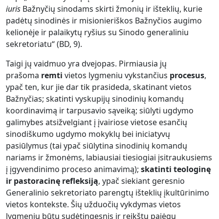
iuris
Bažnyčių sinodams skirti žmonių ir išteklių, kurie
padėtų sinodinės ir misionieriškos Bažnyčios augimo
kelionėje ir palaikytų ryšius su Sinodo generaliniu
sekretoriatu“ (BD, 9).
Taigi jų vaidmuo yra dvejopas. Pirmiausia jų
prašoma
remti
vietos lygmeniu vykstančius
procesus
,
ypač ten, kur jie dar tik prasideda, skatinant vietos
Bažnyčias; skatinti vyskupijų sinodinių komandų
koordinavimą ir tarpusavio sąveiką; siūlyti ugdymo
galimybes atsižvelgiant į įvairiose vietose esančių
sinodiškumo ugdymo mokyklų bei iniciatyvų
pasiūlymus (tai ypač siūlytina sinodinių komandų
nariams ir žmonėms, labiausiai tiesiogiai įsitraukusiems
į įgyvendinimo proceso animavimą);
skatinti teologinę
ir pastoracinę refleksiją
, ypač siekiant geresnio
Generalinio sekretoriato parengtų išteklių įkultūrinimo
vietos kontekste. Šių užduočių vykdymas vietos
lygmeniu būtų sudėtingesnis ir reikštų pajėgų