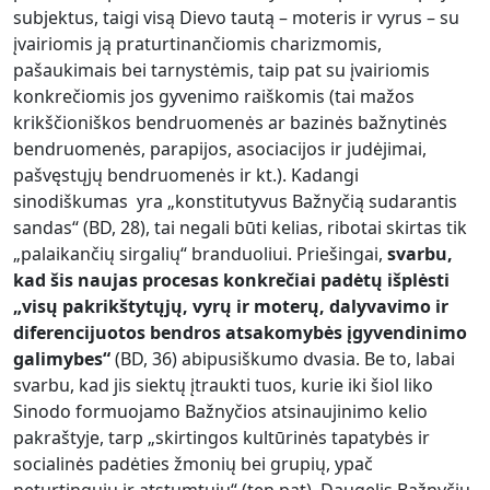
subjektus, taigi visą Dievo tautą – moteris ir vyrus – su
įvairiomis ją praturtinančiomis charizmomis,
pašaukimais bei tarnystėmis, taip pat su įvairiomis
konkrečiomis jos gyvenimo raiškomis (tai mažos
krikščioniškos bendruomenės ar bazinės bažnytinės
bendruomenės, parapijos, asociacijos ir judėjimai,
pašvęstųjų bendruomenės ir kt.). Kadangi
sinodiškumas yra „konstitutyvus Bažnyčią sudarantis
sandas“ (BD, 28), tai negali būti kelias, ribotai skirtas tik
„palaikančių sirgalių“ branduoliui. Priešingai,
svarbu,
kad šis naujas procesas konkrečiai padėtų išplėsti
„visų pakrikštytųjų, vyrų ir moterų, dalyvavimo ir
diferencijuotos bendros atsakomybės įgyvendinimo
galimybes“
(BD, 36) abipusiškumo dvasia. Be to, labai
svarbu, kad jis siektų įtraukti tuos, kurie iki šiol liko
Sinodo formuojamo Bažnyčios atsinaujinimo kelio
pakraštyje, tarp „skirtingos kultūrinės tapatybės ir
socialinės padėties žmonių bei grupių, ypač
neturtingųjų ir atstumtųjų“ (ten pat). Daugelis Bažnyčių