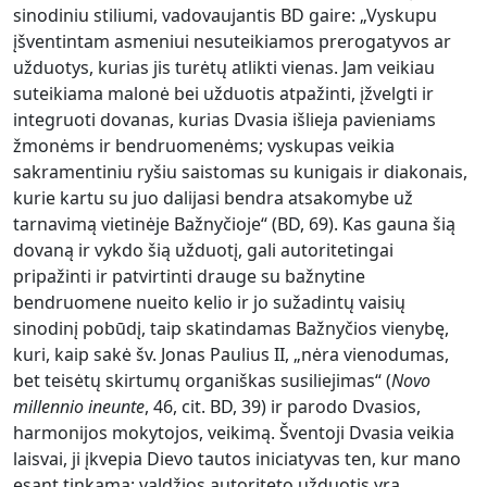
sinodiniu stiliumi, vadovaujantis BD gaire: „Vyskupu
įšventintam asmeniui nesuteikiamos prerogatyvos ar
užduotys, kurias jis turėtų atlikti vienas. Jam veikiau
suteikiama malonė bei užduotis atpažinti, įžvelgti ir
integruoti dovanas, kurias Dvasia išlieja pavieniams
žmonėms ir bendruomenėms; vyskupas veikia
sakramentiniu ryšiu saistomas su kunigais ir diakonais,
kurie kartu su juo dalijasi bendra atsakomybe už
tarnavimą vietinėje Bažnyčioje“ (BD, 69). Kas gauna šią
dovaną ir vykdo šią užduotį, gali autoritetingai
pripažinti ir patvirtinti drauge su bažnytine
bendruomene nueito kelio ir jo sužadintų vaisių
sinodinį pobūdį, taip skatindamas Bažnyčios vienybę,
kuri, kaip sakė šv. Jonas Paulius II, „nėra vienodumas,
bet teisėtų skirtumų organiškas susiliejimas“ (
Novo
millennio ineunte
, 46, cit. BD, 39) ir parodo Dvasios,
harmonijos mokytojos, veikimą. Šventoji Dvasia veikia
laisvai, ji įkvepia Dievo tautos iniciatyvas ten, kur mano
esant tinkama: valdžios autoriteto užduotis yra