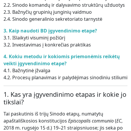
2.2. Sinodo komandų ir dalyvavimo struktūrų užduotys
2.3. Bažnyčių grupinių junginių vaidmuo
2.4. Sinodo generalinio sekretoriato tarnystė
3. Kaip naudoti BD įgyvendinimo etape?
3.1. Išlaikyti visuminį požiūrį
3.2. Investavimas į konkrečias praktikas
4. Kokiu metodu ir kokiomis priemonėmis reikėtų
veikti įgyvendinimo etape?
4.1. Bažnytinė įžvalga
4.2. Procesų planavimas ir palydėjimas sinodiniu stiliumi
1. Kas yra įgyvendinimo etapas ir kokie jo
tikslai?
Tai paskutinis iš trijų Sinodo etapų, numatytų
apaštališkosios konstitucijos
Episcopalis communio
(
EC
,
2018 m. rugsėjo 15 d.) 19–21 straipsniuose; jis seka po