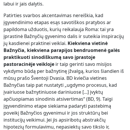
labui ir jais dalytis.
Patirties svarbos akcentavimas nereiškia, kad
įgyvendinimo etapas esąs savotiškos pratybos ar
papildoma užduotis, kurių reikalauja Roma: tai yra
įprastinė Bažnyčių gyvenimo dalis ir suteikia inspiracijų
jų kasdienei praktinei veiklai.
Kiekviena vietinė
Bažnyčia, kiekviena parapijos bendruomenė galės
praktikuoti sinodiškumą savo įprastoje
pastoracinėje veikloje
ir taip gerinti savo misijos
vykdymo būdą per bažnytinę įžvalgą, kurios šiandien iš
mūsų prašo Šventoji Dvasia. BD kviečia vietines
Bažnyčias taip pat nustatyti „ugdymo procesus, kad
įvairiuose bažnytiniuose dariniuose [...] įvyktų
apčiuopiamas sinodinis atsivertimas“ (BD, 9). Taigi
įgyvendinimo etape siekiama padaryti pastebimą
poveikį Bažnyčios gyvenimui ir jos struktūrų bei
institucijų veikimui. Jei jis apsiribotų abstrakčių
hipotezių formulavimu, nepasiektų savo tikslo ir,