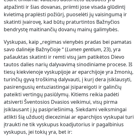
atpažinti ir šias dovanas, priimti jose visada glūdintį
kvietimą praplėsti požiūrį, puoselėti jų vaisingumą ir
skatinti įvairovę, kad būtų praturtintos Bažnyčios
bendrystę maitinančių dovanų mainų galimybės.
Vyskupas, kaip „regimas vienybės pradas bei pamatas
savo dalinėje Bažnyčioje “ (
Lumen gentium
, 23), yra
pašauktas skatinti ir remti visų jam patikėtos Dievo
tautos dalies narių dalyvavimą sinodiniame procese. Iš
tiesų kiekvienoje vyskupijoje ar eparchijoje yra žmonių,
turinčių gyvą troškimą dalyvauti, į kurį dera įsiklausyti,
pasirengusių entuziastingai įsipareigoti ir galinčių
pateikti vertingų pasiūlymų. Kitiems reikia padėti
atsiverti Šventosios Dvasios veikimui, visų pirma
įsiklausant į jų pasipriešinimą. Siekdami veiksmingai
atlikti šią užduotį dieceziniai ar eparchijos vyskupai turi
įtraukti ne tik vyskupus koadjutorius ir pagalbinius
vyskupus, jei tokių yra, bet ir: