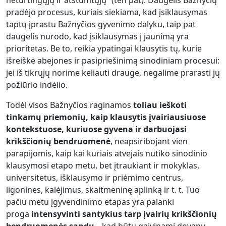
pradėjo procesus, kuriais siekiama, kad įsiklausymas
taptų įprastu Bažnyčios gyvenimo dalyku, taip pat
daugelis nurodo, kad įsiklausymas į jaunimą yra
prioritetas. Be to, reikia ypatingai klausytis tų, kurie
išreiškė abejones ir pasipriešinimą sinodiniam procesui:
jei iš tikrųjų norime keliauti drauge, negalime prarasti jų
požiūrio indėlio.
Todėl visos Bažnyčios raginamos
toliau ieškoti
tinkamų priemonių, kaip klausytis įvairiausiuose
kontekstuose, kuriuose gyvena ir darbuojasi
krikščionių bendruomenė
, neapsiribojant vien
parapijomis, kaip kai kuriais atvejais nutiko sinodinio
klausymosi etapo metu, bet įtraukiant ir mokyklas,
universitetus, išklausymo ir priėmimo centrus,
ligonines, kalėjimus, skaitmeninę aplinką ir t. t. Tuo
pačiu metu įgyvendinimo etapas yra palanki
proga
intensyvinti santykius tarp įvairių krikščionių
bendruomenės sandų
, „kad būtų gaivinami dovanų