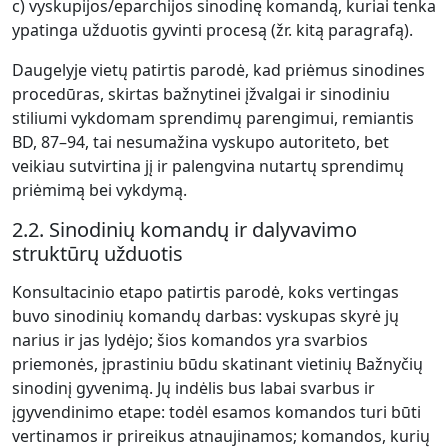
c) vyskupijos/eparchijos sinodinę komandą, kuriai tenka
ypatinga užduotis gyvinti procesą (žr. kitą paragrafą).
Daugelyje vietų patirtis parodė, kad priėmus sinodines
procedūras, skirtas bažnytinei įžvalgai ir sinodiniu
stiliumi vykdomam sprendimų parengimui, remiantis
BD, 87–94, tai nesumažina vyskupo autoriteto, bet
veikiau sutvirtina jį ir palengvina nutartų sprendimų
priėmimą bei vykdymą.
2.2. Sinodinių komandų ir dalyvavimo
struktūrų užduotis
Konsultacinio etapo patirtis parodė, koks vertingas
buvo sinodinių komandų darbas: vyskupas skyrė jų
narius ir jas lydėjo; šios komandos yra svarbios
priemonės, įprastiniu būdu skatinant vietinių Bažnyčių
sinodinį gyvenimą. Jų indėlis bus labai svarbus ir
įgyvendinimo etape: todėl esamos komandos turi būti
vertinamos ir prireikus atnaujinamos; komandos, kurių