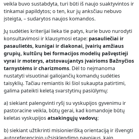
veikla buvo sustabdyta, turi būti iš naujo suaktyvintos ir
tinkamai papildytos; o ten, kur jų anksčiau nebuvo
įsteigta, – sudarytos naujos komandos.
Jų sudėties kriterijai lieka tie patys, kurie buvo nurodyti
konsultavimosi ir klausymosi etape:
pasauliečiai ir
pasaulietės, kunigai ir diakonai, įvairių amžiaus
grupių, kultūrų bei formacijos modelių pašvęstieji
vyrai ir moterys, atstovaujantys įvairioms Bažnyčios
tarnystėms ir charizmoms
. Dėl to neįmanoma
nustatyti visuotinai galiojančių komandų sudėties
taisyklių. Tačiau remiantis iki šiol sukaupta patirtimi,
galima pateikti keletą svarstytinų pasiūlymų:
a) siekiant palengvinti ryšį su vyskupijos gyvenimu ir
pastoracine veikla, būtų gerai, kad komandoje būtų
keletas vyskupijos
atsakingųjų vadovų
;
b) siekiant užtikrinti misionierišką orientaciją ir išvengti
autoreferencinio užsisklendimo pavojaus, kaip