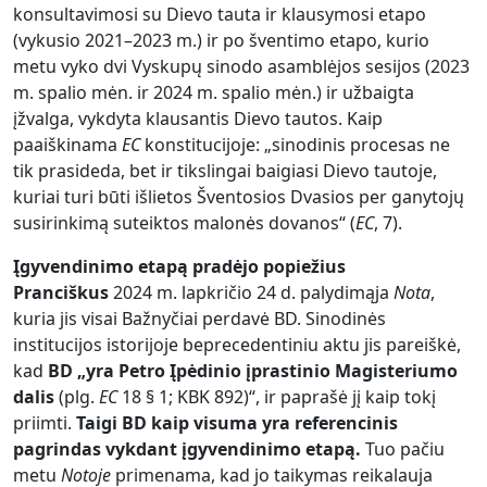
konsultavimosi su Dievo tauta ir klausymosi etapo
(vykusio 2021–2023 m.) ir po šventimo etapo, kurio
metu vyko dvi Vyskupų sinodo asamblėjos sesijos (2023
m. spalio mėn. ir 2024 m. spalio mėn.) ir užbaigta
įžvalga, vykdyta klausantis Dievo tautos. Kaip
paaiškinama
EC
konstitucijoje: „sinodinis procesas ne
tik prasideda, bet ir tikslingai baigiasi Dievo tautoje,
kuriai turi būti išlietos Šventosios Dvasios per ganytojų
susirinkimą suteiktos malonės dovanos“ (
EC
, 7).
Įgyvendinimo etapą pradėjo popiežius
Pranciškus
2024 m. lapkričio 24 d. palydimąja
Nota
,
kuria jis visai Bažnyčiai perdavė BD. Sinodinės
institucijos istorijoje beprecedentiniu aktu jis pareiškė,
kad
BD „yra Petro Įpėdinio įprastinio Magisteriumo
dalis
(plg.
EC
18 § 1; KBK 892)“, ir paprašė jį kaip tokį
priimti.
Taigi BD kaip visuma yra referencinis
pagrindas vykdant įgyvendinimo etapą.
Tuo pačiu
metu
Notoje
primenama, kad jo taikymas reikalauja