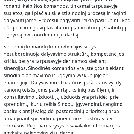
rodanti, kaip šios komandos, tinkamai tarpusavyje
susietos, gali plačiau skleisti sinodinį procesą ir raginti
dalyvauti jame. Procesui pagyvinti reikia pasirūpinti, kad
būtų pasirengusių fasilitatorių (animatorių), skatinti jų
ugdymą bei koordinuoti jų darbą.
Sinodinių komandų kompetencijos sritys
nesubordinuoja dalyvavimo struktūrų kompetencijos
sričių, bet yra tarpusavyje derinamos siekiant
sinergijos. Sinodinės komandos yra įsteigtos siekiant
sinodinio animavimo ir ugdymo vyskupijoje ar
eparchijoje. Dalyvavimo struktūros pašauktos vykdyti
kanonų teisės joms paskirtą tikslinių pasiūlymų ir
konsultavimo užduotį. Jų užduotis yra prisidėti prie
sprendimų, kurių reikia Sinodui įgyvendinti, rengimo
pasitelkiant įžvalgą dėl pastoracinių prioritetų arba
atnaujinant sprendimų priėmimo struktūras bei
procesus. Reguliarus ryšys ir savalaikė informacijos
apykaita palengvins visų darbą.