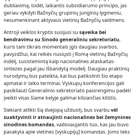
dubliavimą, todėl, laikantis subsidiarumo principo, jas
geriau vykdyti Bažnyčių grupinių junginių lygmeniu,
nesumenkinant aktyvaus vietinių Bažnyčių vaidmens.
Antroji veiklos kryptis susijusi su
sąveika bei
bendravimu su Sinodo generaliniu sekretoriatu
,
kuris tam tikrais momentais įgis daugiau svarbos,
pavyzdžiui, kai reikės nusiųsti į Romą vietinių Bažnyčių
indėlį, susistemintą kaip nacionalines ataskaitas-
sintezes pagal jau išbandytą modelį. Daugiau praktinių
nurodymų bus pateikta, kai bus patikslinti šio etapo
apmatai ir laiko terminai. Vyskupų konferencijos gali
pasikliauti Generalinio sekretoriato pasirengimu padėti
įveikti visas šiame kelyje galimai kilsiančias kliūtis.
Siekiant atlikti šią dvejopą užduotį, bus svarbu
vėl
suaktyvinti ir atnaujinti nacionalines bei žemynines
sinodines komandas
, vadovaujantis tuo, kas jau buvo
pasakyta apie vietines [vyskupijų] komandas. Joms teks