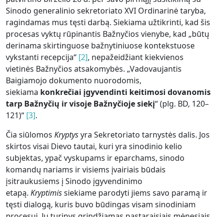
Sinodo generalinio sekretoriato XVI Ordinarinė taryba,
ragindamas mus tęsti darbą. Siekiama užtikrinti, kad šis
procesas vyktų rūpinantis Bažnyčios vienybe, kad „būtų
derinama skirtinguose bažnytiniuose kontekstuose
vykstanti recepcija“
[2]
, nepažeidžiant kiekvienos
vietinės Bažnyčios atsakomybės. „Vadovaujantis
Baigiamojo dokumento nuorodomis,
siekiama
konkrečiai įgyvendinti keitimosi dovanomis
tarp Bažnyčių ir visoje Bažnyčioje siekį
“ (plg. BD, 120–
121)“
[3]
.
Čia siūlomos
Kryptys
yra Sekretoriato tarnystės dalis. Jos
skirtos visai Dievo tautai, kuri yra sinodinio kelio
subjektas, ypač vyskupams ir eparchams, sinodo
komandų nariams ir visiems įvairiais būdais
įsitraukusiems į Sinodo įgyvendinimo
etapą.
Kryptimis
siekiame parodyti jiems savo paramą ir
tęsti dialogą, kuris buvo būdingas visam sinodiniam
procesui. Jų turinys grindžiamas pastaraisiais mėnesiais