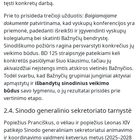
tęsti konkretų darbą.
Prie to prisideda trečioji užduotis:
Baigiamajame
dokumente
patvirtinama, kad vyskupų konferencijos yra
priemonė, padedanti išreikšti ir įgyvendinti vyskupų
kolegialumą bei skatinti Bažnyčių bendrystę.
Sinodiškumo požiūris ragina persvarstyti konkrečius jų
veikimo būdus. BD 125 straipsnyje pateikiami keli
konkretūs pasiūlymai šiuo klausimu, tačiau jų
akivaizdžiai neįstengs imtis atskiros vietinės Bažnyčios.
Todėl svarbu, kad Bažnyčių grupiniai junginiai aktyviai
apmąstytų ir
išbandytų sinodinius veikimo
būdus
savo lygmeniu, o jų rezultatai prisidės prie
vertinimo etapo.
2.4. Sinodo generalinio sekretoriato tarnystė
Popiežius Pranciškus, o vėliau ir popiežius Leonas XIV
patikėjo Sinodo generaliniam sekretoriatui animavimo
ir koordinavimo vaidmenį ketverius metus (2025–2028