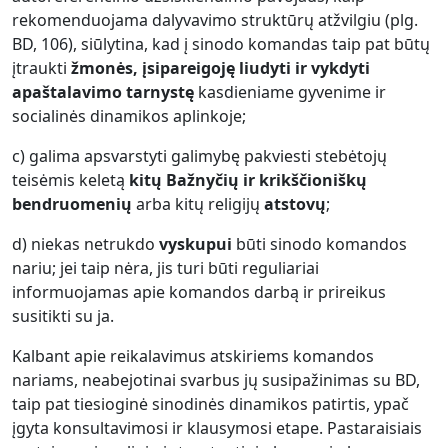
rekomenduojama dalyvavimo struktūrų atžvilgiu (plg.
BD, 106), siūlytina, kad į sinodo komandas taip pat būtų
įtraukti
žmonės, įsipareigoję liudyti ir vykdyti
apaštalavimo tarnystę
kasdieniame gyvenime ir
socialinės dinamikos aplinkoje;
c) galima apsvarstyti galimybę pakviesti stebėtojų
teisėmis keletą
kitų Bažnyčių ir krikščioniškų
bendruomenių
arba kitų religijų
atstovų
;
d) niekas netrukdo
vyskupui
būti sinodo komandos
nariu; jei taip nėra, jis turi būti reguliariai
informuojamas apie komandos darbą ir prireikus
susitikti su ja.
Kalbant apie reikalavimus atskiriems komandos
nariams, neabejotinai svarbus jų susipažinimas su BD,
taip pat tiesioginė sinodinės dinamikos patirtis, ypač
įgyta konsultavimosi ir klausymosi etape. Pastaraisiais