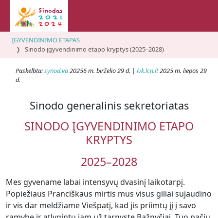
ĮGYVENDINIMO ETAPAS
Sinodo įgyvendinimo etapo kryptys (2025–2028)
Paskelbta:
synod.va
20256 m. birželio 29 d. |
lvk.lcn.lt
2025 m. liepos 29
d.
Sinodo generalinis sekretoriatas
SINODO ĮGYVENDINIMO ETAPO
KRYPTYS
2025–2028
Mes gyvename labai intensyvų dvasinį laikotarpį.
Popiežiaus Pranciškaus mirtis mus visus giliai sujaudino
ir vis dar meldžiame Viešpatį, kad jis priimtų jį į savo
ramybę ir atlygintų jam už tarnystę Bažnyčiai. Tuo pačiu