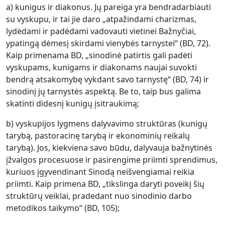
a) kunigus ir diakonus. Jų pareiga yra bendradarbiauti
su vyskupu, ir tai jie daro „atpažindami charizmas,
lydėdami ir padėdami vadovauti vietinei Bažnyčiai,
ypatingą dėmesį skirdami vienybės tarnystei“ (BD, 72).
Kaip primenama BD, „sinodinė patirtis gali padėti
vyskupams, kunigams ir diakonams naujai suvokti
bendrą atsakomybę vykdant savo tarnystę“ (BD, 74) ir
sinodinį jų tarnystės aspektą. Be to, taip bus galima
skatinti didesnį kunigų įsitraukimą;
b) vyskupijos lygmens dalyvavimo struktūras (kunigų
tarybą, pastoracinę tarybą ir ekonominių reikalų
tarybą). Jos, kiekviena savo būdu, dalyvauja bažnytinės
įžvalgos procesuose ir pasirengime priimti sprendimus,
kuriuos įgyvendinant Sinodą neišvengiamai reikia
priimti. Kaip primena BD, „tikslinga daryti poveikį šių
struktūrų veiklai, pradedant nuo sinodinio darbo
metodikos taikymo“ (BD, 105);