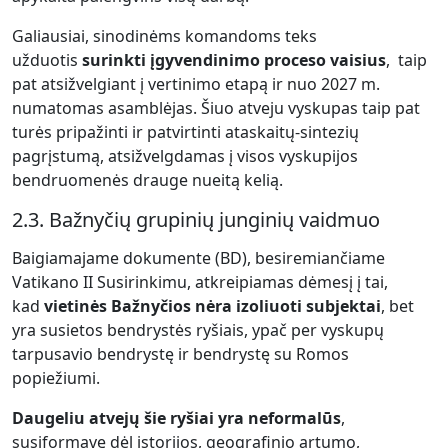
Galiausiai, sinodinėms komandoms teks
užduotis
surinkti įgyvendinimo proceso vaisius
, taip
pat atsižvelgiant į vertinimo etapą ir nuo 2027 m.
numatomas asamblėjas. Šiuo atveju vyskupas taip pat
turės pripažinti ir patvirtinti ataskaitų-sintezių
pagrįstumą, atsižvelgdamas į visos vyskupijos
bendruomenės drauge nueitą kelią.
2.3. Bažnyčių grupinių junginių vaidmuo
Baigiamajame dokumente (BD), besiremiančiame
Vatikano II Susirinkimu, atkreipiamas dėmesį į tai,
kad
vietinės Bažnyčios nėra izoliuoti subjektai
, bet
yra susietos bendrystės ryšiais, ypač per vyskupų
tarpusavio bendrystę ir bendrystę su Romos
popiežiumi.
Daugeliu atvejų šie ryšiai yra neformalūs
,
susiformavę dėl istorijos, geografinio artumo,